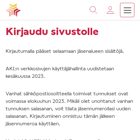
Vieritä
sisältöön
Kirjaudu sivustolle
Kirjautumalla pääset selaamaan jäsenalueen sisältöjä.
AKI:n verkkosivujen käyttäjähallinta uudistetaan
kesäkuussa 2023.
Vanhat sähköpostiosoitteella toimivat tunnukset ovat
voimassa elokuuhun 2023. Mikäli olet unohtanut vanhan
tunnuksen salasanan, voit tilata jäsennumerollasi uuden
salasanan. Kirjautuminen onnistuu tämän jälkeen
jäsennumeroa käyttäen.