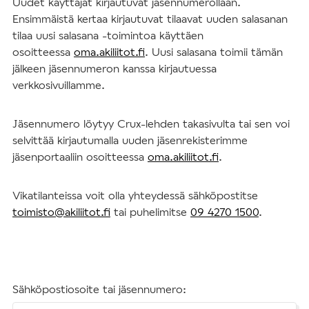
Uudet käyttäjät kirjautuvat jäsennumerollaan.
Ensimmäistä kertaa kirjautuvat tilaavat uuden salasanan
tilaa uusi salasana -toimintoa käyttäen
osoitteessa
oma.akiliitot.fi
. Uusi salasana toimii tämän
jälkeen jäsennumeron kanssa kirjautuessa
verkkosivuillamme.
Jäsennumero löytyy Crux-lehden takasivulta tai sen voi
selvittää kirjautumalla uuden jäsenrekisterimme
jäsenportaaliin osoitteessa
oma.akiliitot.fi
.
Vikatilanteissa voit olla yhteydessä sähköpostitse
toimisto@akiliitot.fi
tai puhelimitse
09 4270 1500
.
Sähköpostiosoite tai jäsennumero: