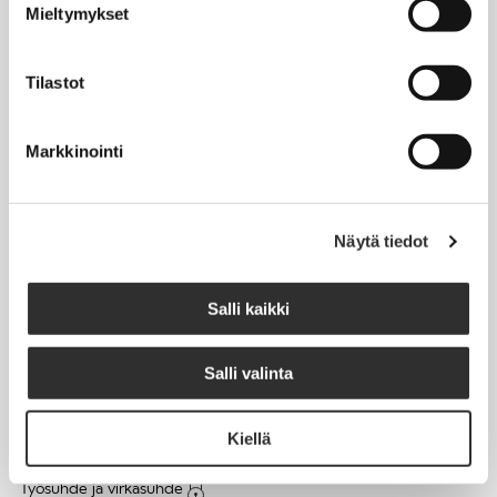
Mieltymykset
Matkalaskut
Tilastot
AJANKOHTAISTA
Markkinointi
Tapahtumakalenteri
Uutiset
Blogit
Näytä tiedot
Crux-lehti
Salli kaikki
JOBI
Salli valinta
TYÖELÄMÄOPAS
Kiellä
Työnhaku
Työsuhde ja virkasuhde