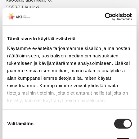
00520 Helsinki
puh. (09) 4270 1503
toimisto@akiliitot.fi
Tämä sivusto käyttää evästeitä
Käytämme evästeitä tarjoamamme sisällön ja mainosten
Seuraa meitä somessa:
räätälöimiseen, sosiaalisen median ominaisuuksien
tukemiseen ja kävijämäärämme analysoimiseen. Lisäksi
jaamme sosiaalisen median, mainosalan ja analytiikka-
alan kumppaneillemme tietoja siitä, miten käytät
sivustoamme. Kumppanimme voivat yhdistää näitä
JÄSENYYS
tietoja muihin tietoihin, joita olet antanut heille tai joita on
kerätty, kun olet käyttänyt heidän palvelujaan.
Henkilöjäsenyys
Liittojäsenyys
Suostumuksen
Välttämätön
Jäsenmaksujen työnantajaperintä
valinta
Jäsentietojen päivittäminen