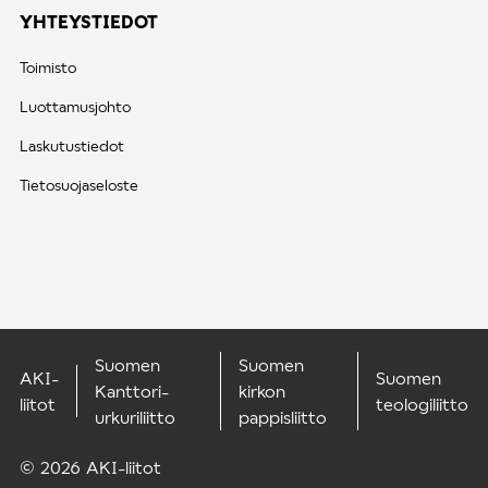
YHTEYSTIEDOT
Toimisto
Luottamusjohto
Laskutustiedot
Tietosuojaseloste
Suomen
Suomen
AKI-
Suomen
Kanttori-
kirkon
liitot
teologiliitto
urkuriliitto
pappisliitto
© 2026 AKI-liitot