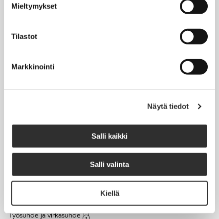
Mieltymykset
Matkalaskut
Tilastot
AJANKOHTAISTA
Markkinointi
Tapahtumakalenteri
Uutiset
Blogit
Näytä tiedot
Crux-lehti
Salli kaikki
JOBI
Salli valinta
TYÖELÄMÄOPAS
Kiellä
Työnhaku
Työsuhde ja virkasuhde