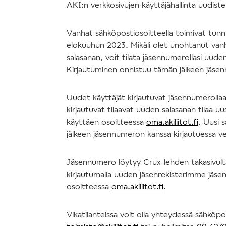
AKI:n verkkosivujen käyttäjähallinta uudis
Vanhat sähköpostiosoitteella toimivat tun
elokuuhun 2023. Mikäli olet unohtanut va
salasanan, voit tilata jäsennumerollasi uude
Kirjautuminen onnistuu tämän jälkeen jäse
Uudet käyttäjät kirjautuvat jäsennumerolla
kirjautuvat tilaavat uuden salasanan tilaa uu
käyttäen osoitteessa
oma.akiliitot.fi
. Uusi 
jälkeen jäsennumeron kanssa kirjautuessa v
Jäsennumero löytyy Crux-lehden takasivulta 
kirjautumalla uuden jäsenrekisterimme jäsen
osoitteessa
oma.akiliitot.fi
.
Vikatilanteissa voit olla yhteydessä sähköpo