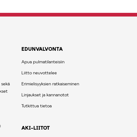
EDUNVALVONTA
Apua pulmatilanteisiin
Liitto neuvottelee
 sekä
Erimielisyyksien ratkaiseminen
kset
Linjaukset ja kannanotot
Tutkittua tietoa
AKI-LIITOT