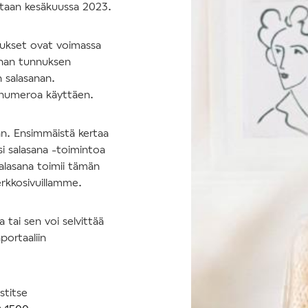
tetaan kesäkuussa 2023.
nukset ovat voimassa
nhan tunnuksen
n salasanan.
nnumeroa käyttäen.
an. Ensimmäistä kertaa
si salasana -toimintoa
salasana toimii tämän
erkkosivuillamme.
tai sen voi selvittää
portaaliin
stitse