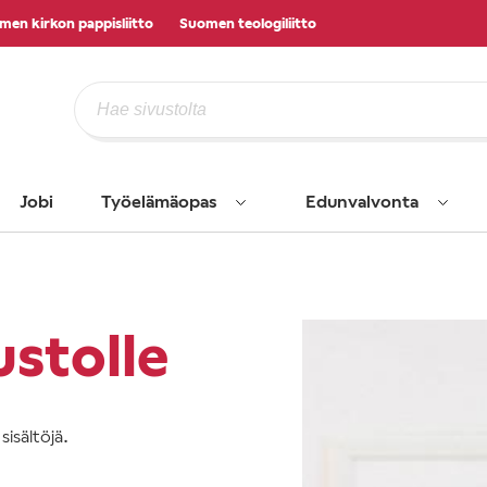
men kirkon pappisliitto
Suomen teologiliitto
Jobi
Työelämäopas
Edunvalvonta
ustolle
isältöjä.