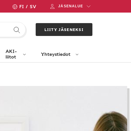
FI
SV
JÄSENALUE
LIITY JÄSENEKSI
AKI-
Yhteystiedot
liitot