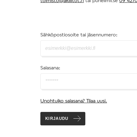
toimisto@akiliitot.fi
tai puhelimitse
09 4270
Sähköpostiosoite tai jäsennumero:
Salasana:
Unohtuiko salasana? Tilaa uusi.
KIRJAUDU