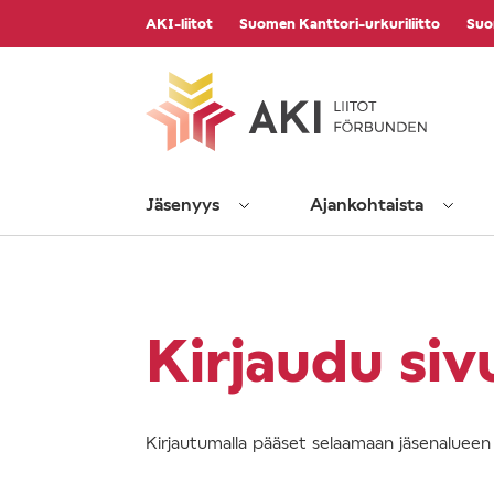
Vieritä
AKI-liitot
Suomen Kanttori-urkuriliitto
Suo
sisältöön
Jäsenyys
Ajankohtaista
Kirjaudu siv
Kirjautumalla pääset selaamaan jäsenalueen s