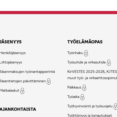
JÄSENYYS
TYÖELÄMÄOPAS
Henkilöjäsenyys
Työnhaku
Liittojäsenyys
Työsuhde ja virkasuhde
Jäsenmaksujen työnantajaperintä
KirVESTES 2025-2028, KJTES
muut työ- ja virkaehtosopimu
Jäsentietojen päivittäminen
Palkkaus
Matkalaskut
Työaika
Työhyvinvointi ja työsuojelu
AJANKOHTAISTA
Työttömyys ja lomautukset