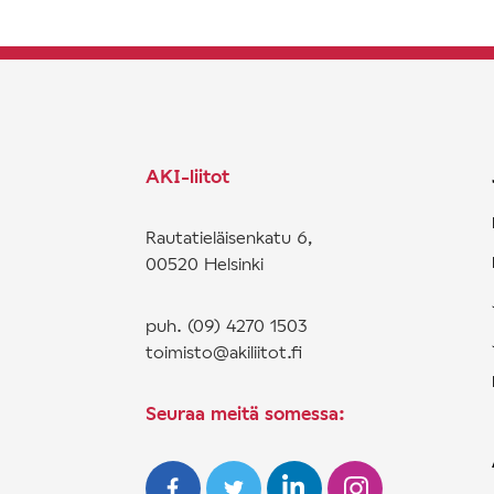
AKI-liitot
Rautatieläisenkatu 6,
00520 Helsinki
puh. (09) 4270 1503
toimisto@akiliitot.fi
Seuraa meitä somessa: