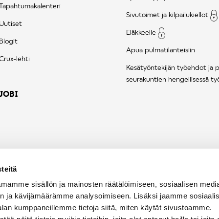
Tapahtumakalenteri
Sivutoimet ja kilpailukiellot
Uutiset
Eläkkeelle
Blogit
Apua pulmatilanteisiin
Crux-lehti
Kesätyöntekijän työehdot ja 
seurakuntien hengellisessä ty
JOBI
teitä
mamme sisällön ja mainosten räätälöimiseen, sosiaalisen medi
n ja kävijämäärämme analysoimiseen. Lisäksi jaamme sosiaali
alan kumppaneillemme tietoja siitä, miten käytät sivustoamme.