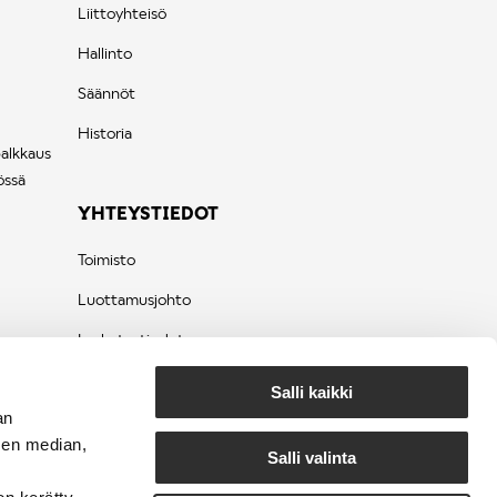
Liittoyhteisö
Hallinto
Säännöt
Historia
palkkaus
össä
YHTEYSTIEDOT
Toimisto
Luottamusjohto
Laskutustiedot
Tietosuojaseloste
Salli kaikki
an
sen median,
Salli valinta