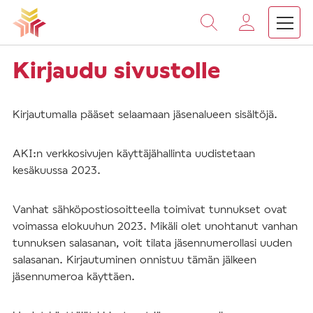
Vieritä
sisältöön
Kirjaudu sivustolle
Kirjautumalla pääset selaamaan jäsenalueen sisältöjä.
AKI:n verkkosivujen käyttäjähallinta uudistetaan
kesäkuussa 2023.
Vanhat sähköpostiosoitteella toimivat tunnukset ovat
voimassa elokuuhun 2023. Mikäli olet unohtanut vanhan
tunnuksen salasanan, voit tilata jäsennumerollasi uuden
salasanan. Kirjautuminen onnistuu tämän jälkeen
jäsennumeroa käyttäen.