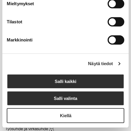
Mieltymykset
Matkalaskut
Tilastot
AJANKOHTAISTA
Markkinointi
Tapahtumakalenteri
Uutiset
Blogit
Näytä tiedot
Crux-lehti
Salli kaikki
JOBI
Salli valinta
TYÖELÄMÄOPAS
Kiellä
Työnhaku
Työsuhde ja virkasuhde