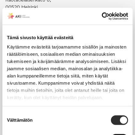
00520 Helsinki
puh. (09) 4270 1503
toimisto@akiliitot.fi
Tämä sivusto käyttää evästeitä
Käytämme evästeitä tarjoamamme sisällön ja mainosten
Seuraa meitä somessa:
räätälöimiseen, sosiaalisen median ominaisuuksien
tukemiseen ja kävijämäärämme analysoimiseen. Lisäksi
jaamme sosiaalisen median, mainosalan ja analytiikka-
alan kumppaneillemme tietoja siitä, miten käytät
sivustoamme. Kumppanimme voivat yhdistää näitä
JÄSENYYS
tietoja muihin tietoihin, joita olet antanut heille tai joita on
kerätty, kun olet käyttänyt heidän palvelujaan.
Henkilöjäsenyys
Liittojäsenyys
Suostumuksen
Välttämätön
Jäsenmaksujen työnantajaperintä
valinta
Jäsentietojen päivittäminen