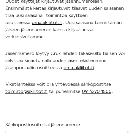
Uudet käyttäjät kirjautuvat jäsennumerollaan.
Ensimmäistä kertaa kirjautuvat tilaavat uuden salasanan
tilaa uusi salasana -toimintoa käyttäen
osoitteessa
oma.akiliitot.fi
. Uusi salasana toimii tämän
jälkeen jäsennumeron kanssa kirjautuessa
verkkosivuillamme.
Jäsennumero löytyy Crux-lehden takasivulta tai sen voi
selvittää kirjautumalla uuden jäsenrekisterimme
jäsenportaaliin osoitteessa
oma.akiliitot.fi
.
Vikatilanteissa voit olla yhteydessä sähköpostitse
toimisto@akiliitot.fi
tai puhelimitse
09 4270 1500
.
Sähköpostiosoite tai jäsennumero: