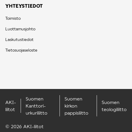
YHTEYSTIEDOT
Toimisto
Luottamusjohto
Laskutustiedot
Tietosuojaseloste
Suomen
Suomen
AKI-
Suomen
Kanttori-
kirkon
liitot
teologiliitto
urkuriliitto
pappisliitto
© 2026 AKI-liitot