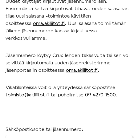
Uudet käyttäjät kirjautuvat jäsennumerollaan.
Ensimmäistä kertaa kirjautuvat tilaavat uuden salasanan
tilaa uusi salasana -toimintoa käyttäen
osoitteessa
oma.akiliitot.fi
. Uusi salasana toimii tämän
jälkeen jäsennumeron kanssa kirjautuessa
verkkosivuillamme.
Jäsennumero löytyy Crux-lehden takasivulta tai sen voi
selvittää kirjautumalla uuden jäsenrekisterimme
jäsenportaaliin osoitteessa
oma.akiliitot.fi
.
Vikatilanteissa voit olla yhteydessä sähköpostitse
toimisto@akiliitot.fi
tai puhelimitse
09 4270 1500
.
Sähköpostiosoite tai jäsennumero: