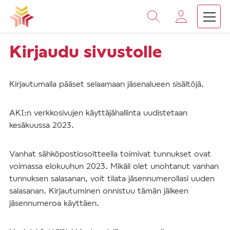
Vieritä
sisältöön
Kirjaudu sivustolle
Kirjautumalla pääset selaamaan jäsenalueen sisältöjä.
AKI:n verkkosivujen käyttäjähallinta uudistetaan
kesäkuussa 2023.
Vanhat sähköpostiosoitteella toimivat tunnukset ovat
voimassa elokuuhun 2023. Mikäli olet unohtanut vanhan
tunnuksen salasanan, voit tilata jäsennumerollasi uuden
salasanan. Kirjautuminen onnistuu tämän jälkeen
jäsennumeroa käyttäen.