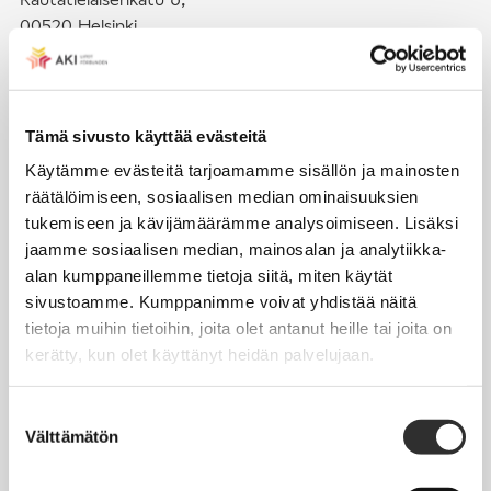
00520 Helsinki
puh. (09) 4270 1503
toimisto@akiliitot.fi
Tämä sivusto käyttää evästeitä
Käytämme evästeitä tarjoamamme sisällön ja mainosten
Seuraa meitä somessa:
räätälöimiseen, sosiaalisen median ominaisuuksien
tukemiseen ja kävijämäärämme analysoimiseen. Lisäksi
jaamme sosiaalisen median, mainosalan ja analytiikka-
alan kumppaneillemme tietoja siitä, miten käytät
sivustoamme. Kumppanimme voivat yhdistää näitä
JÄSENYYS
tietoja muihin tietoihin, joita olet antanut heille tai joita on
kerätty, kun olet käyttänyt heidän palvelujaan.
Henkilöjäsenyys
Liittojäsenyys
Suostumuksen
Välttämätön
Jäsenmaksujen työnantajaperintä
valinta
Jäsentietojen päivittäminen