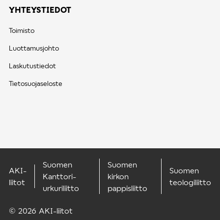
YHTEYSTIEDOT
Toimisto
Luottamusjohto
Laskutustiedot
Tietosuojaseloste
Suomen
Suomen
AKI-
Suomen
Kanttori-
kirkon
liitot
teologiliitto
urkuriliitto
pappisliitto
© 2026 AKI-liitot