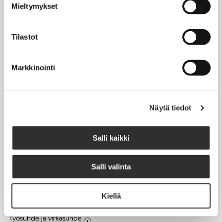
Mieltymykset
Matkalaskut
Tilastot
AJANKOHTAISTA
Markkinointi
Tapahtumakalenteri
Uutiset
Blogit
Näytä tiedot
Crux-lehti
Salli kaikki
JOBI
Salli valinta
TYÖELÄMÄOPAS
Kiellä
Työnhaku
Työsuhde ja virkasuhde