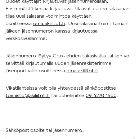
Uudet käyttäjät kirjautuvat jäsennumerollaan.
Ensimmäistä kertaa kirjautuvat tilaavat uuden salasanan
tilaa uusi salasana -toimintoa käyttäen
osoitteessa
oma.akiliitot.fi
. Uusi salasana toimii tämän
jälkeen jäsennumeron kanssa kirjautuessa
verkkosivuillamme.
Jäsennumero löytyy Crux-lehden takasivulta tai sen voi
selvittää kirjautumalla uuden jäsenrekisterimme
jäsenportaaliin osoitteessa
oma.akiliitot.fi
.
Vikatilanteissa voit olla yhteydessä sähköpostitse
toimisto@akiliitot.fi
tai puhelimitse
09 4270 1500
.
Sähköpostiosoite tai jäsennumero: