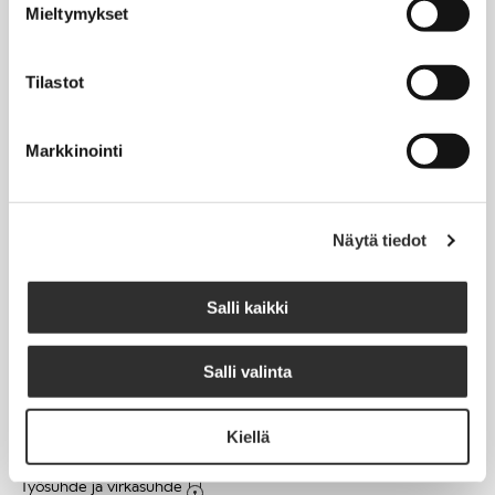
Mieltymykset
Matkalaskut
Tilastot
AJANKOHTAISTA
Markkinointi
Tapahtumakalenteri
Uutiset
Blogit
Näytä tiedot
Crux-lehti
Salli kaikki
JOBI
Salli valinta
TYÖELÄMÄOPAS
Kiellä
Työnhaku
Työsuhde ja virkasuhde