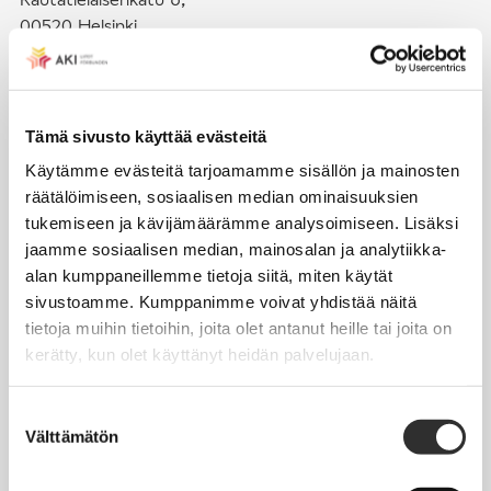
00520 Helsinki
puh. (09) 4270 1503
toimisto@akiliitot.fi
Tämä sivusto käyttää evästeitä
Käytämme evästeitä tarjoamamme sisällön ja mainosten
Seuraa meitä somessa:
räätälöimiseen, sosiaalisen median ominaisuuksien
tukemiseen ja kävijämäärämme analysoimiseen. Lisäksi
jaamme sosiaalisen median, mainosalan ja analytiikka-
alan kumppaneillemme tietoja siitä, miten käytät
sivustoamme. Kumppanimme voivat yhdistää näitä
JÄSENYYS
tietoja muihin tietoihin, joita olet antanut heille tai joita on
kerätty, kun olet käyttänyt heidän palvelujaan.
Henkilöjäsenyys
Liittojäsenyys
Suostumuksen
Välttämätön
Jäsenmaksujen työnantajaperintä
valinta
Jäsentietojen päivittäminen