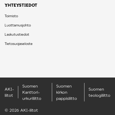
YHTEYSTIEDOT
Toimisto
Luottamusjohto
Laskutustiedot
Tietosuojaseloste
Suomen
Suomen
AKI-
Suomen
Kanttori-
kirkon
liitot
teologiliitto
urkuriliitto
pappisliitto
© 2026 AKI-liitot