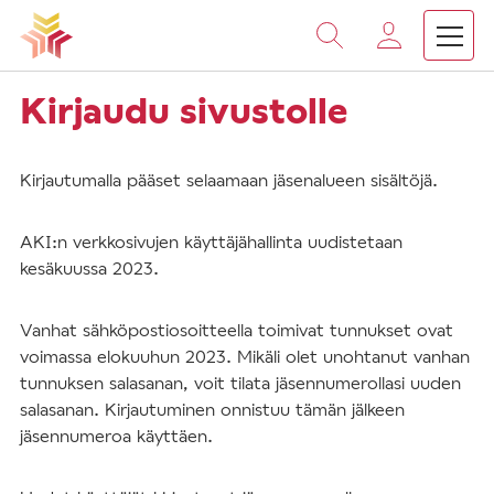
Vieritä
sisältöön
Kirjaudu sivustolle
Kirjautumalla pääset selaamaan jäsenalueen sisältöjä.
AKI:n verkkosivujen käyttäjähallinta uudistetaan
kesäkuussa 2023.
Vanhat sähköpostiosoitteella toimivat tunnukset ovat
voimassa elokuuhun 2023. Mikäli olet unohtanut vanhan
tunnuksen salasanan, voit tilata jäsennumerollasi uuden
salasanan. Kirjautuminen onnistuu tämän jälkeen
jäsennumeroa käyttäen.