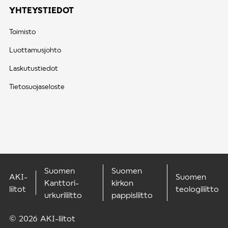
YHTEYSTIEDOT
Toimisto
Luottamusjohto
Laskutustiedot
Tietosuojaseloste
Suomen
Suomen
AKI-
Suomen
Kanttori-
kirkon
liitot
teologiliitto
urkuriliitto
pappisliitto
© 2026 AKI-liitot