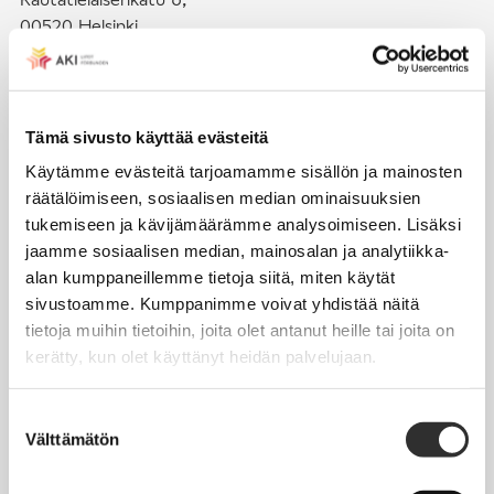
00520 Helsinki
puh. (09) 4270 1503
toimisto@akiliitot.fi
Tämä sivusto käyttää evästeitä
Käytämme evästeitä tarjoamamme sisällön ja mainosten
Seuraa meitä somessa:
räätälöimiseen, sosiaalisen median ominaisuuksien
tukemiseen ja kävijämäärämme analysoimiseen. Lisäksi
jaamme sosiaalisen median, mainosalan ja analytiikka-
alan kumppaneillemme tietoja siitä, miten käytät
sivustoamme. Kumppanimme voivat yhdistää näitä
JÄSENYYS
tietoja muihin tietoihin, joita olet antanut heille tai joita on
kerätty, kun olet käyttänyt heidän palvelujaan.
Henkilöjäsenyys
Liittojäsenyys
Suostumuksen
Välttämätön
Jäsenmaksujen työnantajaperintä
valinta
Jäsentietojen päivittäminen