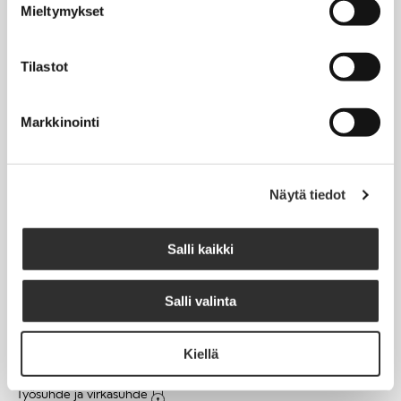
Mieltymykset
Matkalaskut
Tilastot
AJANKOHTAISTA
Markkinointi
Tapahtumakalenteri
Uutiset
Blogit
Näytä tiedot
Crux-lehti
Salli kaikki
JOBI
Salli valinta
TYÖELÄMÄOPAS
Kiellä
Työnhaku
Työsuhde ja virkasuhde