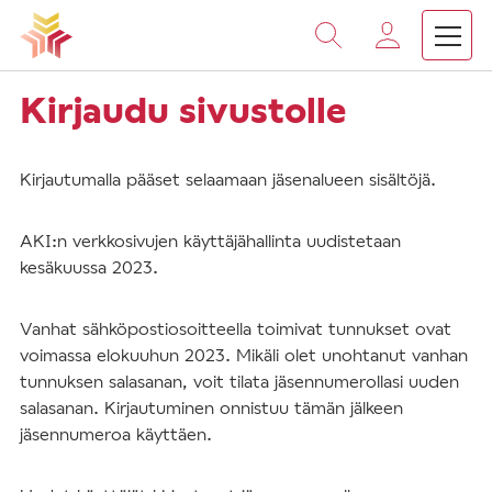
Vieritä
sisältöön
Kirjaudu sivustolle
Kirjautumalla pääset selaamaan jäsenalueen sisältöjä.
AKI:n verkkosivujen käyttäjähallinta uudistetaan
kesäkuussa 2023.
Vanhat sähköpostiosoitteella toimivat tunnukset ovat
voimassa elokuuhun 2023. Mikäli olet unohtanut vanhan
tunnuksen salasanan, voit tilata jäsennumerollasi uuden
salasanan. Kirjautuminen onnistuu tämän jälkeen
jäsennumeroa käyttäen.