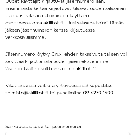
Uudet käyttäjät kirjautuvat jäsennumerollaan.
Ensimmäistä kertaa kirjautuvat tilaavat uuden salasanan
tilaa uusi salasana -toimintoa käyttäen
osoitteessa
oma.akiliitot.fi
. Uusi salasana toimii tämän
jälkeen jäsennumeron kanssa kirjautuessa
verkkosivuillamme.
Jäsennumero löytyy Crux-lehden takasivulta tai sen voi
selvittää kirjautumalla uuden jäsenrekisterimme
jäsenportaaliin osoitteessa
oma.akiliitot.fi
.
Vikatilanteissa voit olla yhteydessä sähköpostitse
toimisto@akiliitot.fi
tai puhelimitse
09 4270 1500
.
Sähköpostiosoite tai jäsennumero: