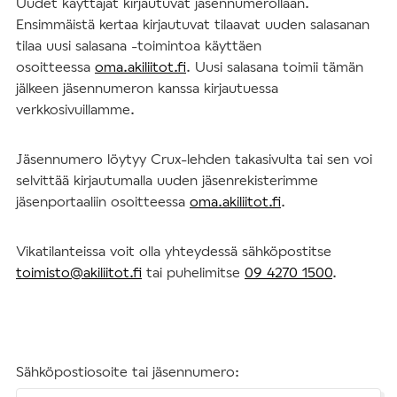
Uudet käyttäjät kirjautuvat jäsennumerollaan.
Ensimmäistä kertaa kirjautuvat tilaavat uuden salasanan
tilaa uusi salasana -toimintoa käyttäen
osoitteessa
oma.akiliitot.fi
. Uusi salasana toimii tämän
jälkeen jäsennumeron kanssa kirjautuessa
verkkosivuillamme.
Jäsennumero löytyy Crux-lehden takasivulta tai sen voi
selvittää kirjautumalla uuden jäsenrekisterimme
jäsenportaaliin osoitteessa
oma.akiliitot.fi
.
Vikatilanteissa voit olla yhteydessä sähköpostitse
toimisto@akiliitot.fi
tai puhelimitse
09 4270 1500
.
Sähköpostiosoite tai jäsennumero: