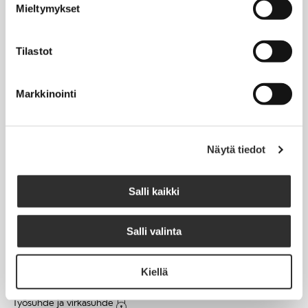
Mieltymykset
Matkalaskut
Tilastot
AJANKOHTAISTA
Markkinointi
Tapahtumakalenteri
Uutiset
Blogit
Näytä tiedot
Crux-lehti
Salli kaikki
JOBI
Salli valinta
TYÖELÄMÄOPAS
Kiellä
Työnhaku
Työsuhde ja virkasuhde