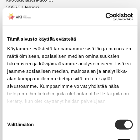
00520 Helsinki
puh. (09) 4270 1503
toimisto@akiliitot.fi
Tämä sivusto käyttää evästeitä
Käytämme evästeitä tarjoamamme sisällön ja mainosten
Seuraa meitä somessa:
räätälöimiseen, sosiaalisen median ominaisuuksien
tukemiseen ja kävijämäärämme analysoimiseen. Lisäksi
jaamme sosiaalisen median, mainosalan ja analytiikka-
alan kumppaneillemme tietoja siitä, miten käytät
sivustoamme. Kumppanimme voivat yhdistää näitä
JÄSENYYS
tietoja muihin tietoihin, joita olet antanut heille tai joita on
kerätty, kun olet käyttänyt heidän palvelujaan.
Henkilöjäsenyys
Liittojäsenyys
Suostumuksen
Välttämätön
Jäsenmaksujen työnantajaperintä
valinta
Jäsentietojen päivittäminen