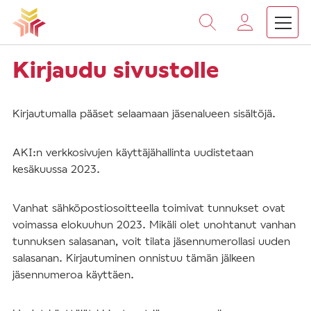
Vieritä
sisältöön
Kirjaudu sivustolle
Kirjautumalla pääset selaamaan jäsenalueen sisältöjä.
AKI:n verkkosivujen käyttäjähallinta uudistetaan
kesäkuussa 2023.
Vanhat sähköpostiosoitteella toimivat tunnukset ovat
voimassa elokuuhun 2023. Mikäli olet unohtanut vanhan
tunnuksen salasanan, voit tilata jäsennumerollasi uuden
salasanan. Kirjautuminen onnistuu tämän jälkeen
jäsennumeroa käyttäen.