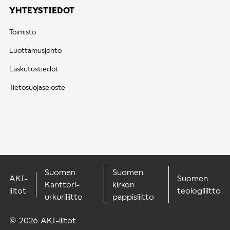
YHTEYSTIEDOT
Toimisto
Luottamusjohto
Laskutustiedot
Tietosuojaseloste
Suomen
Suomen
AKI-
Suomen
Kanttori-
kirkon
liitot
teologiliitto
urkuriliitto
pappisliitto
© 2026 AKI-liitot