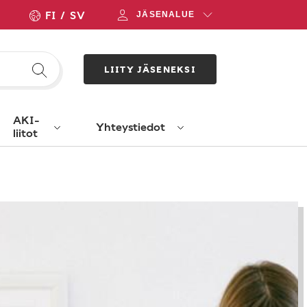
FI
SV
JÄSENALUE
LIITY JÄSENEKSI
AKI-
Yhteystiedot
liitot