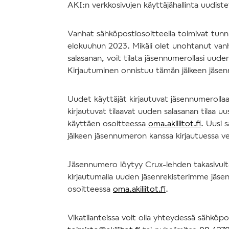
AKI:n verkkosivujen käyttäjähallinta uudis
Vanhat sähköpostiosoitteella toimivat tun
elokuuhun 2023. Mikäli olet unohtanut va
salasanan, voit tilata jäsennumerollasi uude
Kirjautuminen onnistuu tämän jälkeen jäse
Uudet käyttäjät kirjautuvat jäsennumerolla
kirjautuvat tilaavat uuden salasanan tilaa uu
käyttäen osoitteessa
oma.akiliitot.fi
. Uusi 
jälkeen jäsennumeron kanssa kirjautuessa v
Jäsennumero löytyy Crux-lehden takasivulta 
kirjautumalla uuden jäsenrekisterimme jäsen
osoitteessa
oma.akiliitot.fi
.
Vikatilanteissa voit olla yhteydessä sähköpo