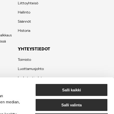
Liittoyhteisö
Hallinto
Säännöt
Historia
palkkaus
össä
YHTEYSTIEDOT
Toimisto
Luottamusjohto
Laskutustiedot
Tietosuojaseloste
Salli kaikki
an
sen median,
Salli valinta