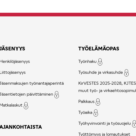
JÄSENYYS
TYÖELÄMÄOPAS
Henkilöjäsenyys
Työnhaku
Liittojäsenyys
Työsuhde ja virkasuhde
Jäsenmaksujen työnantajaperintä
KirVESTES 2025-2028, KJTES
muut työ- ja virkaehtosopimu
Jäsentietojen päivittäminen
Palkkaus
Matkalaskut
Työaika
Työhyvinvointi ja työsuojelu
AJANKOHTAISTA
Työttömyys ja lomautukset