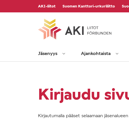
Vieritä
AKI-liitot
Suomen Kanttori-urkuriliitto
Suo
sisältöön
Jäsenyys
Ajankohtaista
Kirjaudu siv
Kirjautumalla pääset selaamaan jäsenalueen s