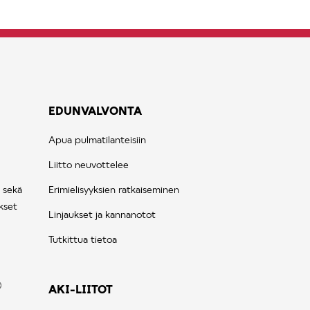
EDUNVALVONTA
Apua pulmatilanteisiin
Liitto neuvottelee
 sekä
Erimielisyyksien ratkaiseminen
kset
Linjaukset ja kannanotot
Tutkittua tietoa
AKI-LIITOT