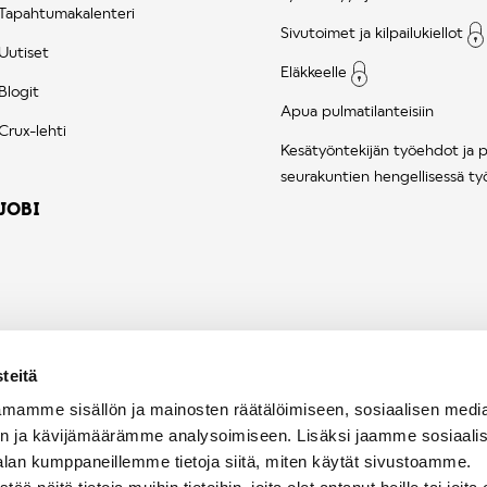
Tapahtumakalenteri
Sivutoimet ja kilpailukiellot
Uutiset
Eläkkeelle
Blogit
Apua pulmatilanteisiin
Crux-lehti
Kesätyöntekijän työehdot ja 
seurakuntien hengellisessä ty
JOBI
teitä
mamme sisällön ja mainosten räätälöimiseen, sosiaalisen medi
n ja kävijämäärämme analysoimiseen. Lisäksi jaamme sosiaali
alan kumppaneillemme tietoja siitä, miten käytät sivustoamme.