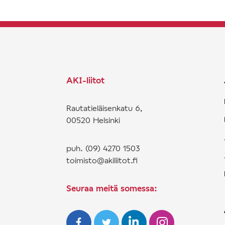
AKI-liitot
Rautatieläisenkatu 6,
00520 Helsinki
puh. (09) 4270 1503
toimisto@akiliitot.fi
Seuraa meitä somessa: