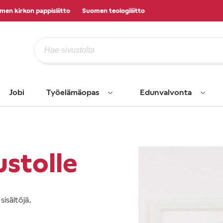
men kirkon pappisliitto
Suomen teologiliitto
Jobi
Työelämäopas
Edunvalvonta
ustolle
isältöjä.