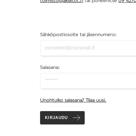
toimisto@akiliitot.fi
tai puhelimitse
09 4270
Sähköpostiosoite tai jäsennumero:
Salasana:
Unohtuiko salasana? Tilaa uusi.
KIRJAUDU