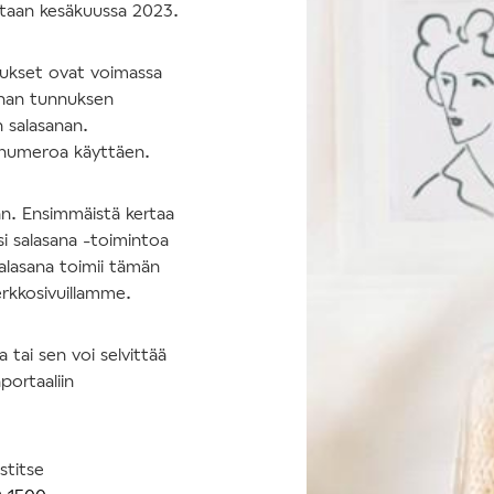
tetaan kesäkuussa 2023.
nukset ovat voimassa
nhan tunnuksen
n salasanan.
nnumeroa käyttäen.
an. Ensimmäistä kertaa
si salasana -toimintoa
salasana toimii tämän
erkkosivuillamme.
tai sen voi selvittää
portaaliin
stitse