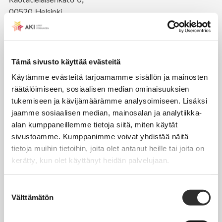
00520 Helsinki
puh. (09) 4270 1503
toimisto@akiliitot.fi
Tämä sivusto käyttää evästeitä
Käytämme evästeitä tarjoamamme sisällön ja mainosten
Seuraa meitä somessa:
räätälöimiseen, sosiaalisen median ominaisuuksien
tukemiseen ja kävijämäärämme analysoimiseen. Lisäksi
jaamme sosiaalisen median, mainosalan ja analytiikka-
alan kumppaneillemme tietoja siitä, miten käytät
sivustoamme. Kumppanimme voivat yhdistää näitä
JÄSENYYS
tietoja muihin tietoihin, joita olet antanut heille tai joita on
kerätty, kun olet käyttänyt heidän palvelujaan.
Henkilöjäsenyys
Liittojäsenyys
Suostumuksen
Välttämätön
Jäsenmaksujen työnantajaperintä
valinta
Jäsentietojen päivittäminen