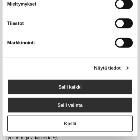
Mieltymykset
Matkalaskut
Tilastot
AJANKOHTAISTA
Markkinointi
Tapahtumakalenteri
Uutiset
Blogit
Näytä tiedot
Crux-lehti
Salli kaikki
JOBI
Salli valinta
TYÖELÄMÄOPAS
Kiellä
Työnhaku
Työsuhde ja virkasuhde