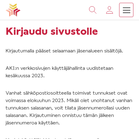
Vieritä
sisältöön
Kirjaudu sivustolle
Kirjautumalla pääset selaamaan jäsenalueen sisältöjä.
AKI:n verkkosivujen käyttäjähallinta uudistetaan
kesäkuussa 2023.
Vanhat sähköpostiosoitteella toimivat tunnukset ovat
voimassa elokuuhun 2023. Mikäli olet unohtanut vanhan
tunnuksen salasanan, voit tilata jäsennumerollasi uuden
salasanan. Kirjautuminen onnistuu tämän jälkeen
jäsennumeroa käyttäen.