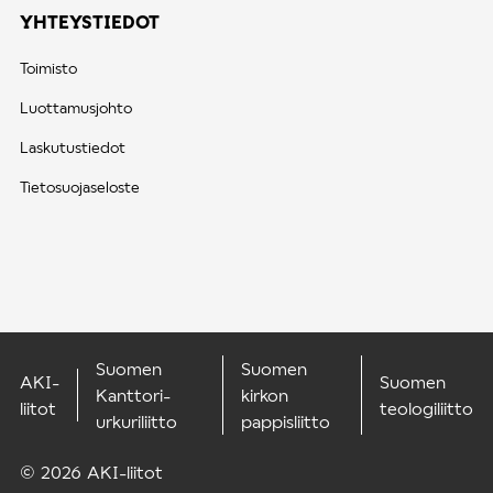
YHTEYSTIEDOT
Toimisto
Luottamusjohto
Laskutustiedot
Tietosuojaseloste
Suomen
Suomen
AKI-
Suomen
Kanttori-
kirkon
liitot
teologiliitto
urkuriliitto
pappisliitto
© 2026 AKI-liitot