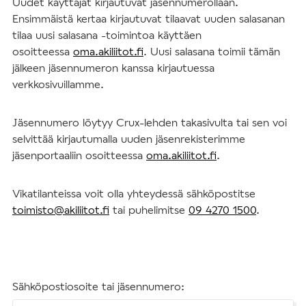
Uudet käyttäjät kirjautuvat jäsennumerollaan.
Ensimmäistä kertaa kirjautuvat tilaavat uuden salasanan
tilaa uusi salasana -toimintoa käyttäen
osoitteessa
oma.akiliitot.fi
. Uusi salasana toimii tämän
jälkeen jäsennumeron kanssa kirjautuessa
verkkosivuillamme.
Jäsennumero löytyy Crux-lehden takasivulta tai sen voi
selvittää kirjautumalla uuden jäsenrekisterimme
jäsenportaaliin osoitteessa
oma.akiliitot.fi
.
Vikatilanteissa voit olla yhteydessä sähköpostitse
toimisto@akiliitot.fi
tai puhelimitse
09 4270 1500
.
Sähköpostiosoite tai jäsennumero: