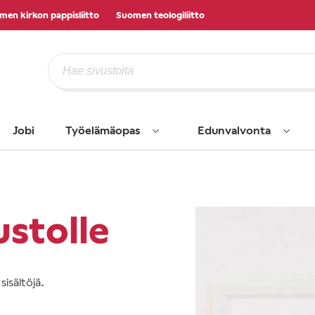
men kirkon pappisliitto
Suomen teologiliitto
Jobi
Työelämäopas
Edunvalvonta
ustolle
isältöjä.