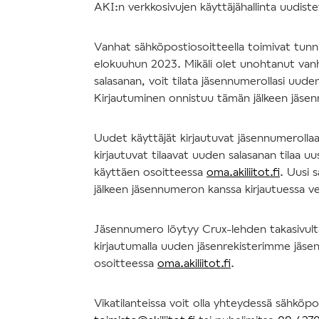
AKI:n verkkosivujen käyttäjähallinta uudis
Vanhat sähköpostiosoitteella toimivat tun
elokuuhun 2023. Mikäli olet unohtanut va
salasanan, voit tilata jäsennumerollasi uude
Kirjautuminen onnistuu tämän jälkeen jäse
Uudet käyttäjät kirjautuvat jäsennumerolla
kirjautuvat tilaavat uuden salasanan tilaa uu
käyttäen osoitteessa
oma.akiliitot.fi
. Uusi 
jälkeen jäsennumeron kanssa kirjautuessa v
Jäsennumero löytyy Crux-lehden takasivulta 
kirjautumalla uuden jäsenrekisterimme jäsen
osoitteessa
oma.akiliitot.fi
.
Vikatilanteissa voit olla yhteydessä sähköpo