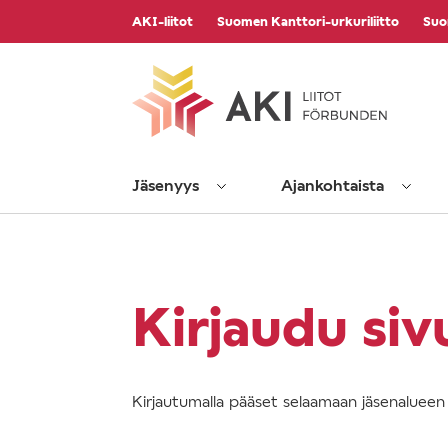
Vieritä
AKI-liitot
Suomen Kanttori-urkuriliitto
Suo
sisältöön
Jäsenyys
Ajankohtaista
Kirjaudu siv
Kirjautumalla pääset selaamaan jäsenalueen s