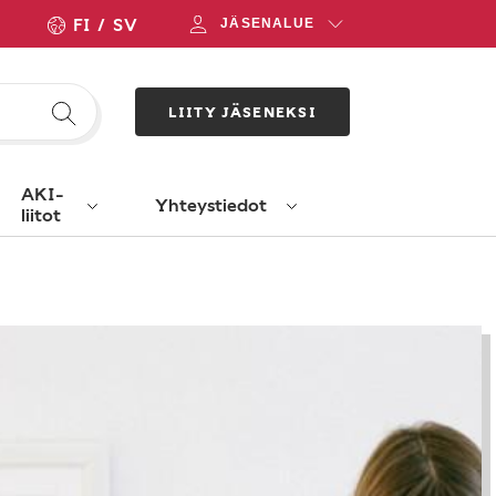
FI
SV
JÄSENALUE
LIITY JÄSENEKSI
AKI-
Yhteystiedot
liitot