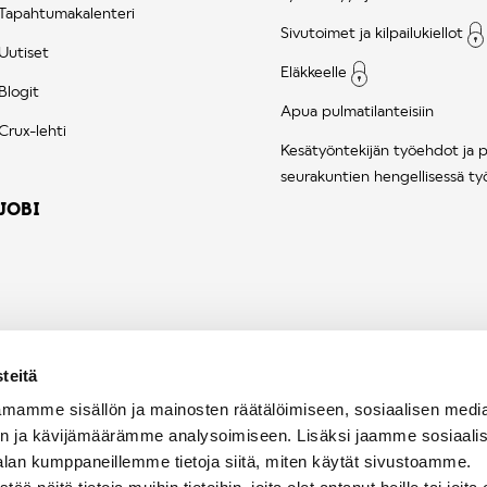
Tapahtumakalenteri
Sivutoimet ja kilpailukiellot
Uutiset
Eläkkeelle
Blogit
Apua pulmatilanteisiin
Crux-lehti
Kesätyöntekijän työehdot ja 
seurakuntien hengellisessä ty
JOBI
teitä
mamme sisällön ja mainosten räätälöimiseen, sosiaalisen medi
n ja kävijämäärämme analysoimiseen. Lisäksi jaamme sosiaali
alan kumppaneillemme tietoja siitä, miten käytät sivustoamme.