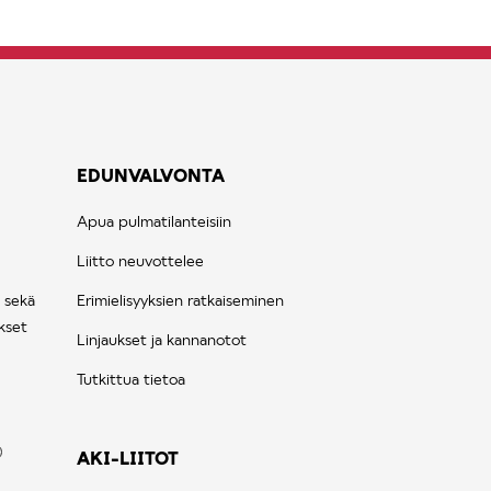
EDUNVALVONTA
Apua pulmatilanteisiin
Liitto neuvottelee
 sekä
Erimielisyyksien ratkaiseminen
kset
Linjaukset ja kannanotot
Tutkittua tietoa
AKI-LIITOT