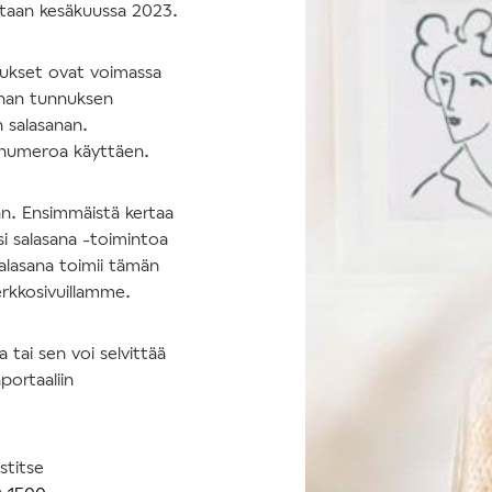
tetaan kesäkuussa 2023.
nukset ovat voimassa
nhan tunnuksen
n salasanan.
nnumeroa käyttäen.
an. Ensimmäistä kertaa
si salasana -toimintoa
salasana toimii tämän
erkkosivuillamme.
tai sen voi selvittää
portaaliin
stitse