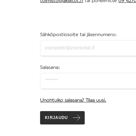
toimisto@akiliitot.fi
tai puhelimitse
09 4270
Sähköpostiosoite tai jäsennumero:
Salasana:
Unohtuiko salasana? Tilaa uusi.
KIRJAUDU