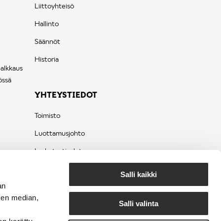
Liittoyhteisö
Hallinto
Säännöt
Historia
palkkaus
össä
YHTEYSTIEDOT
Toimisto
Luottamusjohto
Laskutustiedot
Tietosuojaseloste
Salli kaikki
an
sen median,
Salli valinta