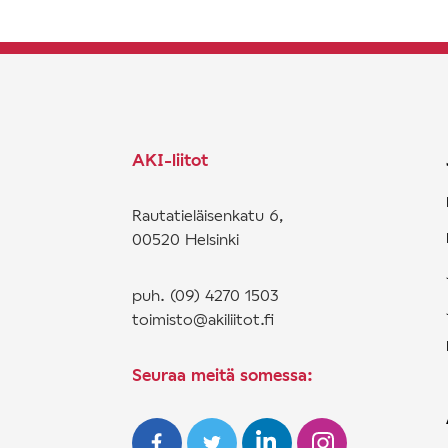
AKI-liitot
Rautatieläisenkatu 6,
00520 Helsinki
puh. (09) 4270 1503
toimisto@akiliitot.fi
Seuraa meitä somessa: