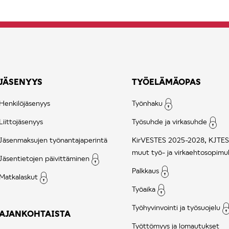
JÄSENYYS
TYÖELÄMÄOPAS
Henkilöjäsenyys
Työnhaku
Liittojäsenyys
Työsuhde ja virkasuhde
Jäsenmaksujen työnantajaperintä
KirVESTES 2025-2028, KJTES
muut työ- ja virkaehtosopimu
Jäsentietojen päivittäminen
Palkkaus
Matkalaskut
Työaika
Työhyvinvointi ja työsuojelu
AJANKOHTAISTA
Työttömyys ja lomautukset