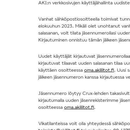
AKI:n verkkosivujen käyttäjähallinta uudis
Vanhat sähköpostiosoitteella toimivat tun
elokuuhun 2023. Mikäli olet unohtanut va
salasanan, voit tilata jäsennumerollasi uude
Kirjautuminen onnistuu tämän jälkeen jäse
Uudet käyttäjät kirjautuvat jäsennumerolla
kirjautuvat tilaavat uuden salasanan tilaa uu
käyttäen osoitteessa
oma.akiliitot.fi
. Uusi 
jälkeen jäsennumeron kanssa kirjautuessa v
Jäsennumero löytyy Crux-lehden takasivulta 
kirjautumalla uuden jäsenrekisterimme jäsen
osoitteessa
oma.akiliitot.fi
.
Vikatilanteissa voit olla yhteydessä sähköpo