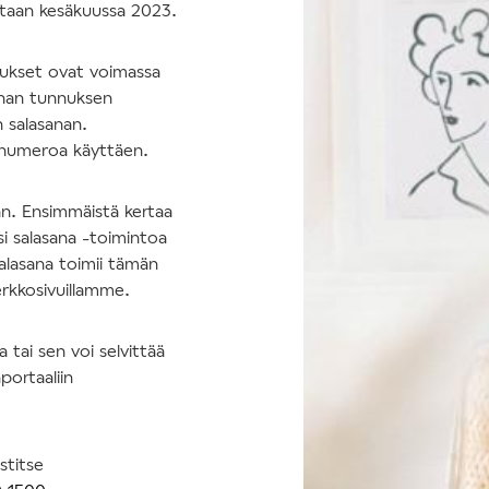
tetaan kesäkuussa 2023.
nukset ovat voimassa
nhan tunnuksen
n salasanan.
nnumeroa käyttäen.
an. Ensimmäistä kertaa
si salasana -toimintoa
salasana toimii tämän
erkkosivuillamme.
tai sen voi selvittää
portaaliin
stitse