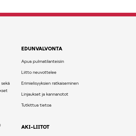
EDUNVALVONTA
Apua pulmatilanteisiin
Liitto neuvottelee
 sekä
Erimielisyyksien ratkaiseminen
kset
Linjaukset ja kannanotot
Tutkittua tietoa
AKI-LIITOT