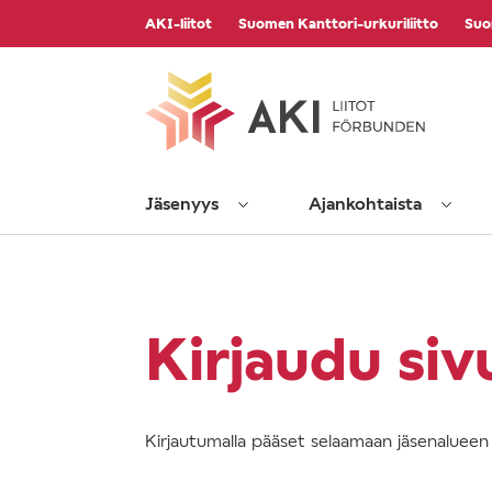
Vieritä
AKI-liitot
Suomen Kanttori-urkuriliitto
Suo
sisältöön
Jäsenyys
Ajankohtaista
Kirjaudu siv
Kirjautumalla pääset selaamaan jäsenalueen s