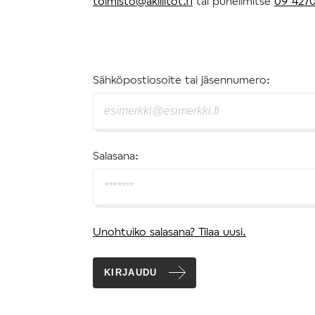
toimisto@akiliitot.fi
tai puhelimitse
09 4270
Sähköpostiosoite tai jäsennumero:
Salasana:
Unohtuiko salasana? Tilaa uusi.
KIRJAUDU