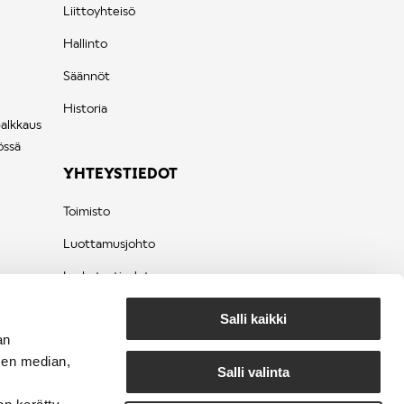
Liittoyhteisö
Hallinto
Säännöt
Historia
palkkaus
össä
YHTEYSTIEDOT
Toimisto
Luottamusjohto
Laskutustiedot
Tietosuojaseloste
Salli kaikki
an
sen median,
Salli valinta