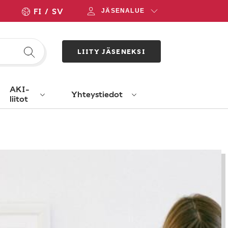
FI
SV
JÄSENALUE
LIITY JÄSENEKSI
AKI-
Yhteystiedot
liitot