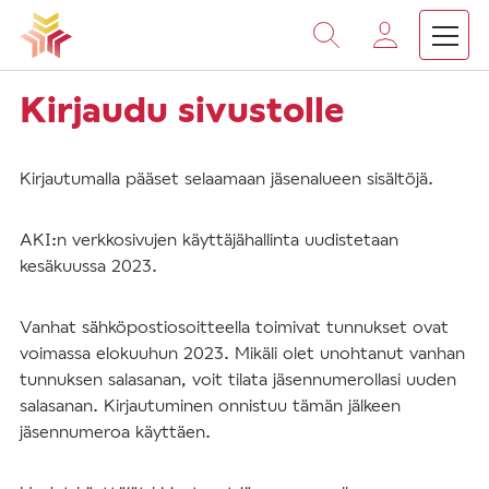
Vieritä
sisältöön
Kirjaudu sivustolle
Kirjautumalla pääset selaamaan jäsenalueen sisältöjä.
AKI:n verkkosivujen käyttäjähallinta uudistetaan
kesäkuussa 2023.
Vanhat sähköpostiosoitteella toimivat tunnukset ovat
voimassa elokuuhun 2023. Mikäli olet unohtanut vanhan
tunnuksen salasanan, voit tilata jäsennumerollasi uuden
salasanan. Kirjautuminen onnistuu tämän jälkeen
jäsennumeroa käyttäen.