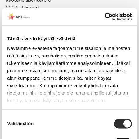
00520 Helsinki
puh. (09) 4270 1503
toimisto@akiliitot.fi
Tämä sivusto käyttää evästeitä
Käytämme evästeitä tarjoamamme sisällön ja mainosten
Seuraa meitä somessa:
räätälöimiseen, sosiaalisen median ominaisuuksien
tukemiseen ja kävijämäärämme analysoimiseen. Lisäksi
jaamme sosiaalisen median, mainosalan ja analytiikka-
alan kumppaneillemme tietoja siitä, miten käytät
sivustoamme. Kumppanimme voivat yhdistää näitä
JÄSENYYS
tietoja muihin tietoihin, joita olet antanut heille tai joita on
kerätty, kun olet käyttänyt heidän palvelujaan.
Henkilöjäsenyys
Liittojäsenyys
Suostumuksen
Välttämätön
Jäsenmaksujen työnantajaperintä
valinta
Jäsentietojen päivittäminen