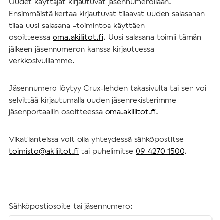
Uudet käyttäjät kirjautuvat jäsennumerollaan.
Ensimmäistä kertaa kirjautuvat tilaavat uuden salasanan
tilaa uusi salasana -toimintoa käyttäen
osoitteessa
oma.akiliitot.fi
. Uusi salasana toimii tämän
jälkeen jäsennumeron kanssa kirjautuessa
verkkosivuillamme.
Jäsennumero löytyy Crux-lehden takasivulta tai sen voi
selvittää kirjautumalla uuden jäsenrekisterimme
jäsenportaaliin osoitteessa
oma.akiliitot.fi
.
Vikatilanteissa voit olla yhteydessä sähköpostitse
toimisto@akiliitot.fi
tai puhelimitse
09 4270 1500
.
Sähköpostiosoite tai jäsennumero: