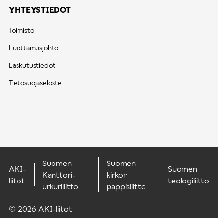
YHTEYSTIEDOT
Toimisto
Luottamusjohto
Laskutustiedot
Tietosuojaseloste
Suomen
Suomen
AKI-
Suomen
Kanttori-
kirkon
liitot
teologiliitto
urkuriliitto
pappisliitto
© 2026 AKI-liitot