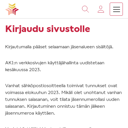
Vieritä
sisältöön
Kirjaudu sivustolle
Kirjautumalla pääset selaamaan jäsenalueen sisältöjä.
AKI:n verkkosivujen käyttäjähallinta uudistetaan
kesäkuussa 2023.
Vanhat sähköpostiosoitteella toimivat tunnukset ovat
voimassa elokuuhun 2023. Mikäli olet unohtanut vanhan
tunnuksen salasanan, voit tilata jäsennumerollasi uuden
salasanan. Kirjautuminen onnistuu tämän jälkeen
jäsennumeroa käyttäen.