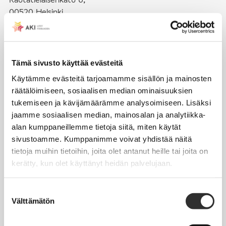
00520 Helsinki
puh. (09) 4270 1503
toimisto@akiliitot.fi
Tämä sivusto käyttää evästeitä
Käytämme evästeitä tarjoamamme sisällön ja mainosten
Seuraa meitä somessa:
räätälöimiseen, sosiaalisen median ominaisuuksien
tukemiseen ja kävijämäärämme analysoimiseen. Lisäksi
jaamme sosiaalisen median, mainosalan ja analytiikka-
alan kumppaneillemme tietoja siitä, miten käytät
sivustoamme. Kumppanimme voivat yhdistää näitä
JÄSENYYS
tietoja muihin tietoihin, joita olet antanut heille tai joita on
kerätty, kun olet käyttänyt heidän palvelujaan.
Henkilöjäsenyys
Liittojäsenyys
Suostumuksen
Välttämätön
Jäsenmaksujen työnantajaperintä
valinta
Jäsentietojen päivittäminen