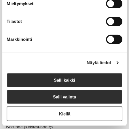
Mieltymykset
Matkalaskut
Tilastot
AJANKOHTAISTA
Markkinointi
Tapahtumakalenteri
Uutiset
Blogit
Näytä tiedot
Crux-lehti
Salli kaikki
JOBI
Salli valinta
TYÖELÄMÄOPAS
Kiellä
Työnhaku
Työsuhde ja virkasuhde