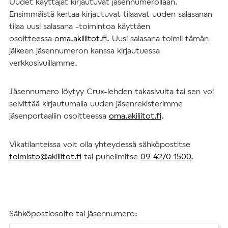
Uudet käyttäjät kirjautuvat jäsennumerollaan.
Ensimmäistä kertaa kirjautuvat tilaavat uuden salasanan
tilaa uusi salasana -toimintoa käyttäen
osoitteessa
oma.akiliitot.fi
. Uusi salasana toimii tämän
jälkeen jäsennumeron kanssa kirjautuessa
verkkosivuillamme.
Jäsennumero löytyy Crux-lehden takasivulta tai sen voi
selvittää kirjautumalla uuden jäsenrekisterimme
jäsenportaaliin osoitteessa
oma.akiliitot.fi
.
Vikatilanteissa voit olla yhteydessä sähköpostitse
toimisto@akiliitot.fi
tai puhelimitse
09 4270 1500
.
Sähköpostiosoite tai jäsennumero: