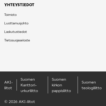
YHTEYSTIEDOT
Toimisto
Luottamusjohto
Laskutustiedot
Tietosuojaseloste
Suomen
Suomen
AKI-
Suomen
Kanttori-
kirkon
liitot
teologiliitto
urkuriliitto
pappisliitto
© 2026 AKI-liitot