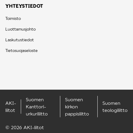
YHTEYSTIEDOT
Toimisto
Luottamusjohto
Laskutustiedot
Tietosuojaseloste
Suomen
Suomen
AKI-
Suomen
Kanttori-
kirkon
liitot
teologiliitto
urkuriliitto
pappisliitto
© 2026 AKI-liitot