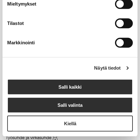
Mieltymykset
Matkalaskut
Tilastot
AJANKOHTAISTA
Markkinointi
Tapahtumakalenteri
Uutiset
Blogit
Näytä tiedot
Crux-lehti
Salli kaikki
JOBI
Salli valinta
TYÖELÄMÄOPAS
Kiellä
Työnhaku
Työsuhde ja virkasuhde