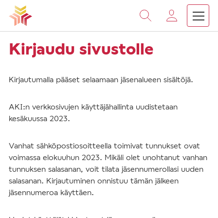
Vieritä
sisältöön
Kirjaudu sivustolle
Kirjautumalla pääset selaamaan jäsenalueen sisältöjä.
AKI:n verkkosivujen käyttäjähallinta uudistetaan
kesäkuussa 2023.
Vanhat sähköpostiosoitteella toimivat tunnukset ovat
voimassa elokuuhun 2023. Mikäli olet unohtanut vanhan
tunnuksen salasanan, voit tilata jäsennumerollasi uuden
salasanan. Kirjautuminen onnistuu tämän jälkeen
jäsennumeroa käyttäen.