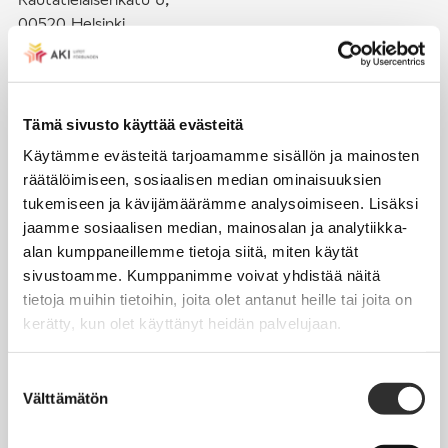
00520 Helsinki
puh. (09) 4270 1503
toimisto@akiliitot.fi
Tämä sivusto käyttää evästeitä
Käytämme evästeitä tarjoamamme sisällön ja mainosten
Seuraa meitä somessa:
räätälöimiseen, sosiaalisen median ominaisuuksien
tukemiseen ja kävijämäärämme analysoimiseen. Lisäksi
jaamme sosiaalisen median, mainosalan ja analytiikka-
alan kumppaneillemme tietoja siitä, miten käytät
sivustoamme. Kumppanimme voivat yhdistää näitä
JÄSENYYS
tietoja muihin tietoihin, joita olet antanut heille tai joita on
kerätty, kun olet käyttänyt heidän palvelujaan.
Henkilöjäsenyys
Liittojäsenyys
Suostumuksen
Välttämätön
Jäsenmaksujen työnantajaperintä
valinta
Jäsentietojen päivittäminen