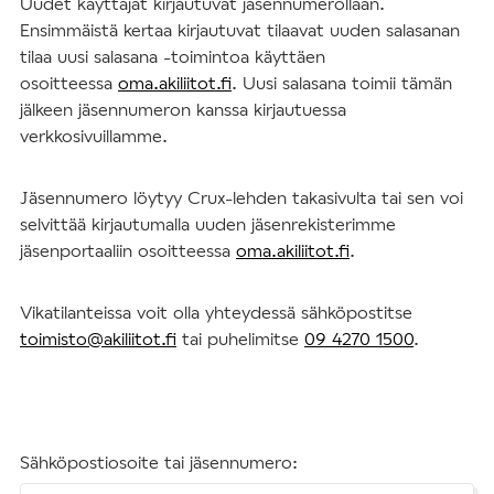
Uudet käyttäjät kirjautuvat jäsennumerollaan.
Ensimmäistä kertaa kirjautuvat tilaavat uuden salasanan
tilaa uusi salasana -toimintoa käyttäen
osoitteessa
oma.akiliitot.fi
. Uusi salasana toimii tämän
jälkeen jäsennumeron kanssa kirjautuessa
verkkosivuillamme.
Jäsennumero löytyy Crux-lehden takasivulta tai sen voi
selvittää kirjautumalla uuden jäsenrekisterimme
jäsenportaaliin osoitteessa
oma.akiliitot.fi
.
Vikatilanteissa voit olla yhteydessä sähköpostitse
toimisto@akiliitot.fi
tai puhelimitse
09 4270 1500
.
Sähköpostiosoite tai jäsennumero: