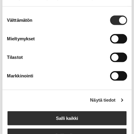
Suostumuksen
Vuoden pappi 2022: Heli Harjunpää
Välttämätön
valinta
Mieltymykset
Tilastot
Markkinointi
Näytä tiedot
Salli kaikki