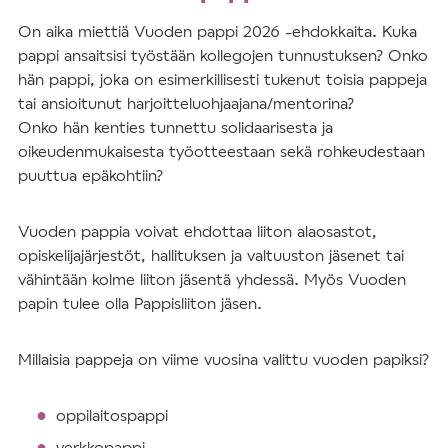
On aika miettiä Vuoden pappi 2026 -ehdokkaita. Kuka
pappi ansaitsisi työstään kollegojen tunnustuksen? Onko
hän pappi, joka on esimerkillisesti tukenut toisia pappeja
tai ansioitunut harjoitteluohjaajana/mentorina?
Onko hän kenties tunnettu solidaarisesta ja
oikeudenmukaisesta työotteestaan sekä rohkeudestaan
puuttua epäkohtiin?
Vuoden pappia voivat ehdottaa liiton alaosastot,
opiskelijajärjestöt, hallituksen ja valtuuston jäsenet tai
vähintään kolme liiton jäsentä yhdessä. Myös Vuoden
papin tulee olla Pappisliiton jäsen.
Millaisia pappeja on viime vuosina valittu vuoden papiksi?
oppilaitospappi
verkkopappi