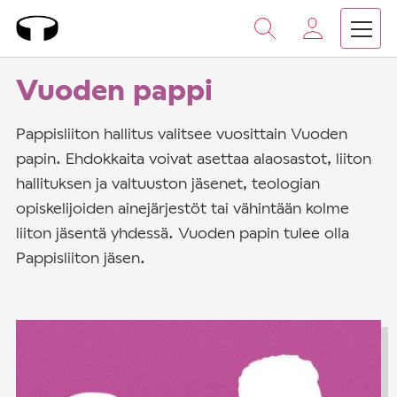
Vieritä
sisältöön
›
›
Etusivu
Suomen kirkon pappisliitto
Toiminta
Vuoden pappi
Pappisliiton hallitus valitsee vuosittain Vuoden
papin. Ehdokkaita voivat asettaa alaosastot, liiton
hallituksen ja valtuuston jäsenet, teologian
opiskelijoiden ainejärjestöt tai vähintään kolme
liiton jäsentä yhdessä. Vuoden papin tulee olla
Pappisliiton jäsen.