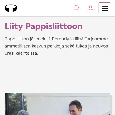
Vieritä
sisältöön
›
›
Etusivu
Suomen kirkon pappisliitto
Jäsenyys
Liity Pappisliittoon
Pappisliiton jäseneksi? Perehdy ja liity! Tarjoamme
ammatillisen kasvun paikkoja sekä tukea ja neuvoa
urasi käänteissä.