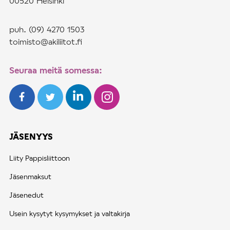
00520 Helsinki
puh. (09) 4270 1503
toimisto@akiliitot.fi
Seuraa meitä somessa:
JÄSENYYS
Liity Pappisliittoon
Jäsenmaksut
Jäsenedut
Usein kysytyt kysymykset ja valtakirja