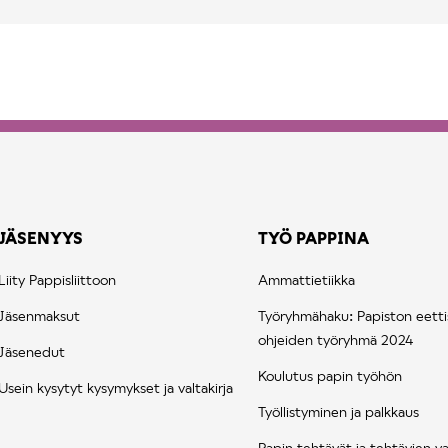
JÄSENYYS
TYÖ PAPPINA
Liity Pappisliittoon
Ammattietiikka
Jäsenmaksut
Työryhmähaku: Papiston eetti
ohjeiden työryhmä 2024
Jäsenedut
Koulutus papin työhön
Usein kysytyt kysymykset ja valtakirja
Työllistyminen ja palkkaus
Papin tehtävät ja tehtävien va