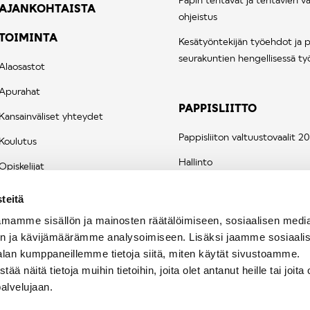
AJANKOHTAISTA
ohjeistus
TOIMINTA
Kesätyöntekijän työehdot ja 
seurakuntien hengellisessä ty
Alaosastot
Apurahat
PAPPISLIITTO
Kansainväliset yhteydet
Pappisliiton valtuustovaalit 2
Koulutus
Hallinto
Opiskelijat
Historia
Vuoden pappi
teitä
Säännöt
Kannanotot
mamme sisällön ja mainosten räätälöimiseen, sosiaalisen medi
n ja kävijämäärämme analysoimiseen. Lisäksi jaamme sosiaali
alan kumppaneillemme tietoja siitä, miten käytät sivustoamme.
näitä tietoja muihin tietoihin, joita olet antanut heille tai joita 
palvelujaan.