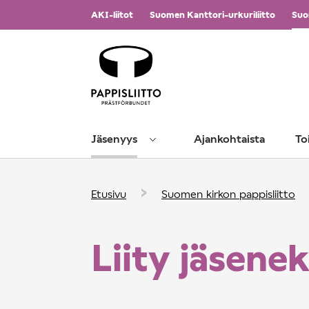
Vieritä
AKI-liitot
Suomen Kanttori-urkuriliitto
Suo
sisältöön
Jäsenyys
Ajankohtaista
To
›
Etusivu
Suomen kirkon pappisliitto
Liity jäsenek