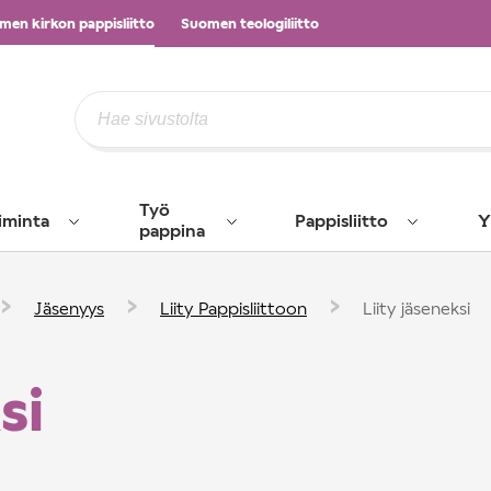
men kirkon pappisliitto
Suomen teologiliitto
Työ
iminta
Pappisliitto
Y
pappina
›
›
›
Jäsenyys
Liity Pappisliittoon
Liity jäseneksi
si