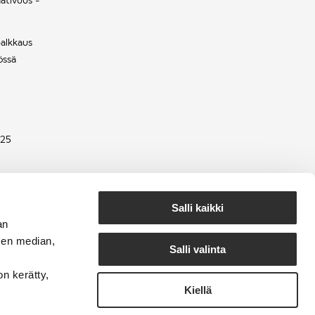
palkkaus
össä
025
Salli kaikki
an
sen median,
Salli valinta
on kerätty,
Kiellä