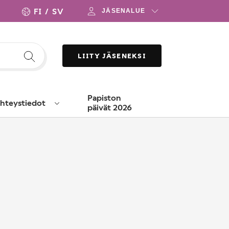
FI
SV
JÄSENALUE
LIITY JÄSENEKSI
Papiston
hteystiedot
päivät 2026