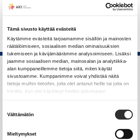
voi tulla käymään silloin kun huvittaa!
Toivottavasti nähdään juhlilla!
Tämä sivusto käyttää evästeitä
Käytämme evästeitä tarjoamamme sisällön ja mainosten
räätälöimiseen, sosiaalisen median ominaisuuksien
tukemiseen ja kävijämäärämme analysoimiseen. Lisäksi
jaamme sosiaalisen median, mainosalan ja analytiikka-
alan kumppaneillemme tietoja siitä, miten käytät
Suomen Kanttori-urkuriliitto
sivustoamme. Kumppanimme voivat yhdistää näitä
Rautatieläisenkatu 6,
tietoja muihin tietoihin, joita olet antanut heille tai joita on
00520 Helsinki
kerätty, kun olet käyttänyt heidän palvelujaan.
puh. (09) 4270 1503
Suostumuksen
Välttämätön
toimisto@akiliitot.fi
valinta
Seuraa meitä somessa:
Mieltymykset