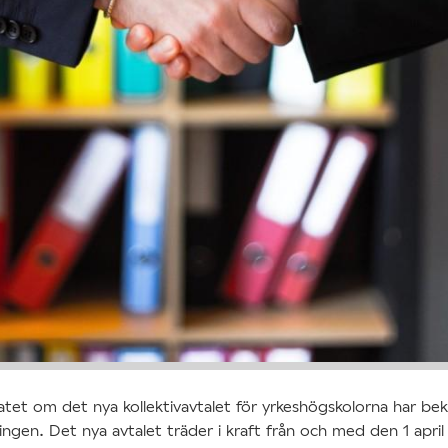
atet om det nya kollektivavtalet för yrkeshögskolorna har bek
lingen. Det nya avtalet träder i kraft från och med den 1 april