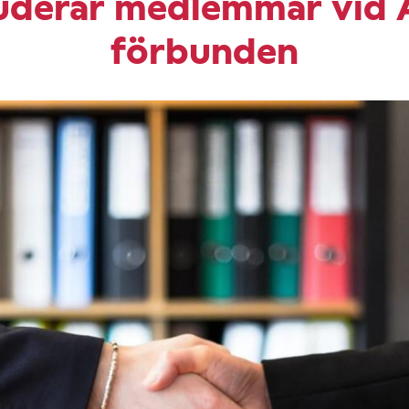
luderar medlemmar vid 
förbunden