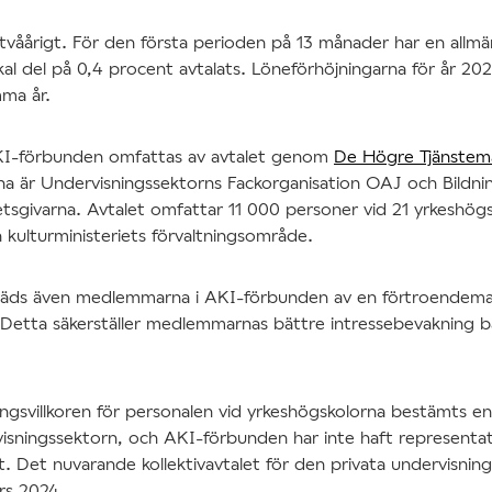
r tvåårigt. För den första perioden på 13 månader har en allmä
al del på 0,4 procent avtalats. Löneförhöjningarna för år 20
mma år.
I-förbunden omfattas av avtalet genom
De Högre Tjänste
rna är Undervisningssektorns Fackorganisation OAJ och Bildn
tsgivarna. Avtalet omfattar 11 000 personer vid 21 yrkeshög
 kulturministeriets förvaltningsområde.
räds även medlemmarna i AKI-förbunden av en förtroendema
 Detta säkerställer medlemmarnas bättre intressebevakning bå
lningsvillkoren för personalen vid yrkeshögskolorna bestämts enl
isningssektorn, och AKI-förbunden har inte haft representat
. Det nuvarande kollektivavtalet för den privata undervisnings
ars 2024.