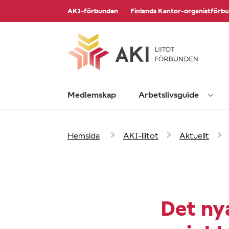
Bläddra
AKI-förbunden
Finlands Kantor-organistförb
till
innehåll
Medlemskap
Arbetslivsguide
›
›
›
Hemsida
AKI-liitot
Aktuellt
Det ny