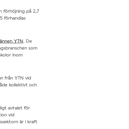
n förhöjning på 2,7
25 förhandlas
männen YTN
. De
ingsbranschen som
skolor inom
n från YTN vid
de kollektivt och
igt avtalet för
ion vid
sektorn är i kraft