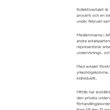
Kollektivavtalet ä
procent och en lok
under februari sa
Medlemmarna i AK
andra avtalsparte
representerar arbe
undervisnings- och
Med avtalet föret
yrkeshögskolorna.
individuellt.
Hittills har anstäl
den privata underv
förhandlingsbordet
fram till den 31 m