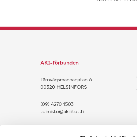
AKI-förbunden
Järnvägsmannagatan 6
00520 HELSINFORS
(09) 4270 1503
toimisto@akiliitot.fi
Följ oss på sociala medier: