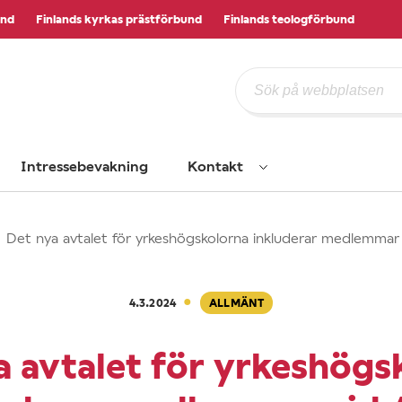
und
Finlands kyrkas prästförbund
Finlands teologförbund
Intressebevakning
Kontakt
Det nya avtalet för yrkeshögskolorna inkluderar medlemma
·
4.3.2024
ALLMÄNT
a avtalet för yrkeshögs