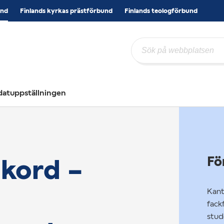
und
Finlands kyrkas prästförbund
Finlands teologförbund
idatuppställningen
kord –
Fö
Kant
fack
stud