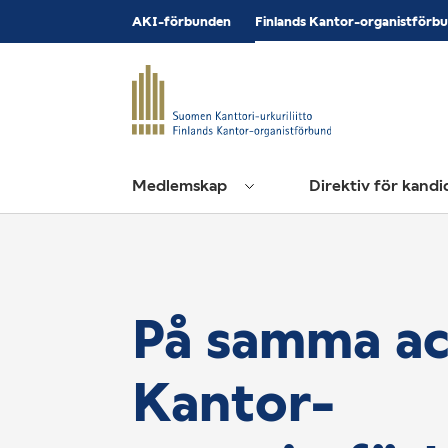
Bläddra
AKI-förbunden
Finlands Kantor-organistförb
till
innehåll
Medlemskap
Direktiv för kand
På samma ac
Kantor-