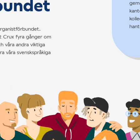
bundet
geme
kant
koll
hant
rganistförbundet.
t Crux fyra gånger om
h våra andra viktiga
ra våra svenskspråkiga