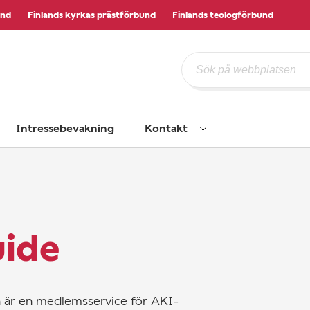
und
Finlands kyrkas prästförbund
Finlands teologförbund
Intressebevakning
Kontakt
uide
n är en medlemsservice för AKI-