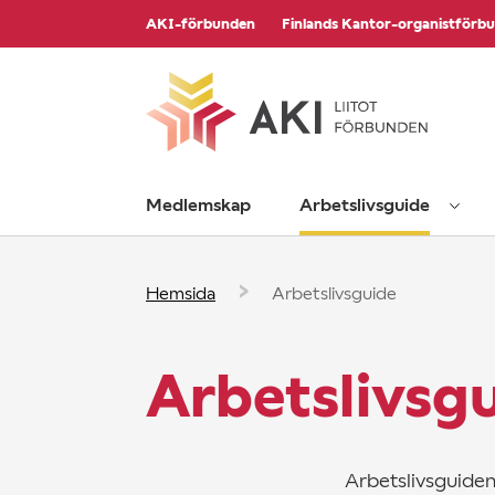
Bläddra
AKI-förbunden
Finlands Kantor-organistförb
till
innehåll
Medlemskap
Arbetslivsguide
›
Hemsida
Arbetslivsguide
Arbetslivsg
Arbetslivsguide