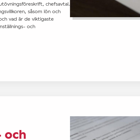
utövningsföreskrift, chefsavtal.
ingsvillkoren, såsom lön och
och vad är de viktigaste
anställnings- och
 och