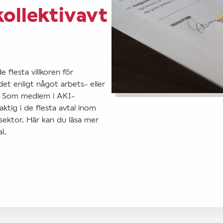
kollektivavt
 flesta villkoren för
det enligt något arbets- eller
al. Som medlem i AKI-
ktig i de flesta avtal inom
 sektor. Här kan du läsa mer
l.