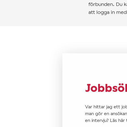
förbunden. Du k
att logga in me
Jobbsö
Var hittar jag ett 
man gör en ansökan?
en intervju? Läs här