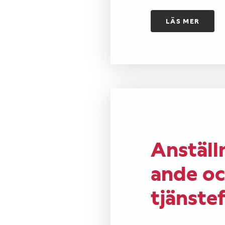
LÄS MER
Anställ
ande o
tjänste