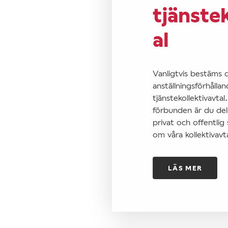
tjänste
al
Vanligtvis bestäms de
anställningsförhållan
tjänstekollektivavt
förbunden är du dela
privat och offentlig
om våra kollektivavta
LÄS MER