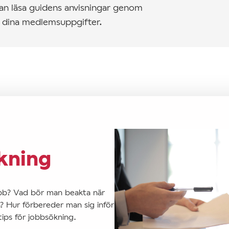
an läsa guidens anvisningar genom
d dina medlemsuppgifter.
kning
jobb? Vad bör man beakta när
 Hur förbereder man sig inför
 tips för jobbsökning.