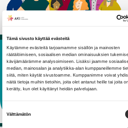
Tämä sivusto käyttää evästeitä
Käytämme evästeitä tarjoamamme sisällön ja mainosten
Tillsammans är vi starkare!
räätälöimiseen, sosiaalisen median ominaisuuksien tukemise
kävijämäärämme analysoimiseen. Lisäksi jaamme sosiaalis
Ännu flär av oss arbetar utanför kyrkan eller
median, mainosalan ja analytiikka-alan kumppaneillemme tie
utbildningen – inom föreningar, näringslivet eller den
siitä, miten käytät sivustoamme. Kumppanimme voivat yhdis
offentliga sektorn. Teologförbundet stöder sina
näitä tietoja muihin tietoihin, joita olet antanut heille tai joita o
medlemmar i arbetslivet och hjälper till att skapa en
kerätty, kun olet käyttänyt heidän palvelujaan.
meningsfull karriär.
Suostumuksen
Välttämätön
valinta