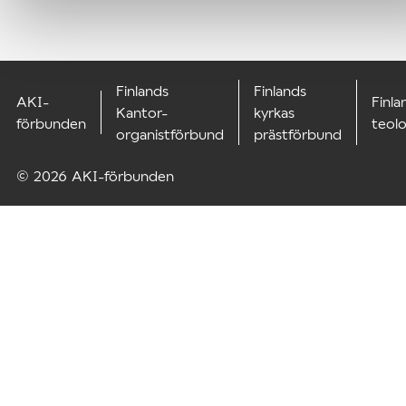
Finlands
Finlands
AKI-
Finla
Kantor-
kyrkas
förbunden
teol
organistförbund
prästförbund
© 2026 AKI-förbunden