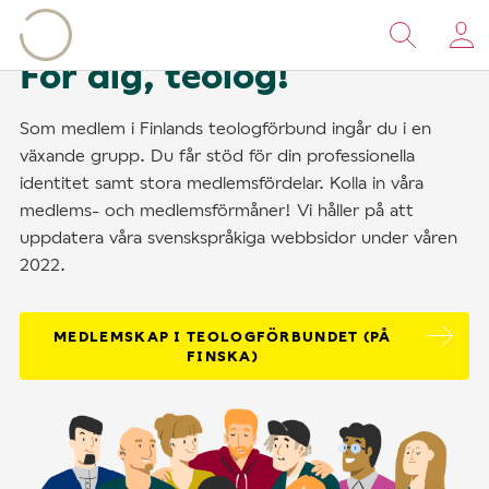
Bläddra
till
För dig, teolog!
innehåll
Som medlem i Finlands teologförbund ingår du i en
växande grupp. Du får stöd för din professionella
identitet samt stora medlemsfördelar. Kolla in våra
medlems- och medlemsförmåner! Vi håller på att
uppdatera våra svenskspråkiga webbsidor under våren
2022.
MEDLEMSKAP I TEOLOGFÖRBUNDET (PÅ
FINSKA)