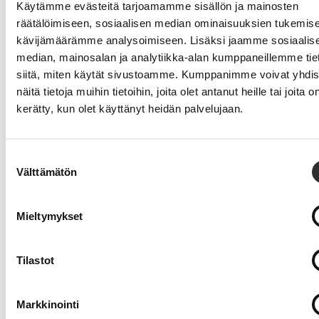
Käytämme evästeitä tarjoamamme sisällön ja mainosten
kyrkans arbete
räätälöimiseen, sosiaalisen median ominaisuuksien tukemise
kävijämäärämme analysoimiseen. Lisäksi jaamme sosiaalis
Kyrkan får finansiering från staten för sina så kallade
median, mainosalan ja analytiikka-alan kumppaneillemme tie
samhälleliga uppgifter, såsom begravnings-verksamhet,
siitä, miten käytät sivustoamme. Kumppanimme voivat yhdis
underhåll av kulturhistoriskt viktiga byggnader och vissa
näitä tietoja muihin tietoihin, joita olet antanut heille tai joita o
folkbokföringsuppgifter. Begravningskostnaderna utgör
kerätty, kun olet käyttänyt heidän palvelujaan.
92 % av kostnaderna för dessa uppgifter, cirka 157
miljoner euro årligen. Begravningskostnaderna täcks till
23 % av begravningsavgifter och till 70 % av statlig
Suostumuksen
finansiering, men utöver detta tas 7 %, dvs. cirka 12,2
Välttämätön
valinta
miljoner euro, från kyrkoskatteintäkterna som samlats in
från kyrkans medlemmar.
Mieltymykset
Vi accepterar inte att kyrkoskatteintäkter som samlats
in från kyrkans medlemmar används för samhälleliga
Tilastot
uppgifter, för det innebär att dessa medel tas bort från
finansieringen av kyrkans grundläggande uppgifter.
Markkinointi
Genom att täcka begravningsverksamhetens