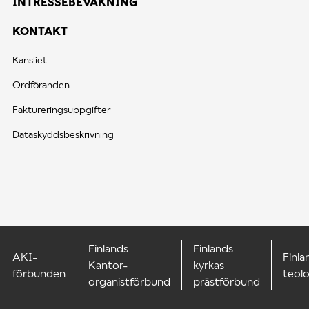
INTRESSEBEVAKNING
KONTAKT
Kansliet
Ordföranden
Faktureringsuppgifter
Dataskyddsbeskrivning
Finlands
Finlands
AKI-
Finla
Kantor-
kyrkas
förbunden
teol
organistförbund
prästförbund