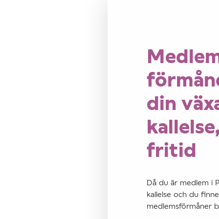
Medlem
förmåne
din väx
kallelse
fritid
Då du är medlem i P
kallelse och du finn
medlemsförmåner båd