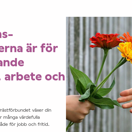
s-
rna är för
ande
, arbete och
rästförbundet växer din
er många värdefulla
e för jobb och fritid.