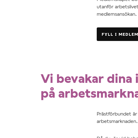
utanför arbetslive
medlemsansökan. D
FYLL I MEDLE
Vi bevakar dina 
på arbetsmarkn
Prästförbundet är 
arbetsmarknaden.