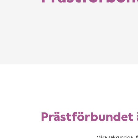
Prästförbundet ä
Våra sakkunniga, 