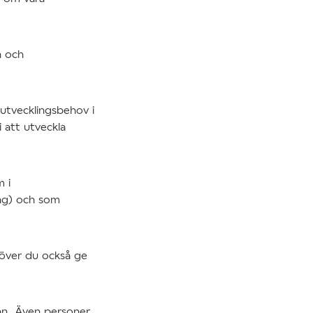
n och
utvecklingsbehov i
 att utveckla
m i
ing) och som
höver du också ge
an. Även personer