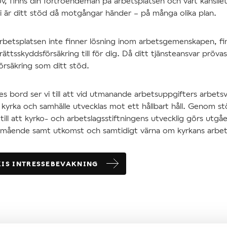
, finns din förtroendeman på arbetsplatsen och vårt kansliets
Vi är ditt stöd då motgångar händer – på många olika plan.
arbetsplatsen inte finner lösning inom arbetsgemenskapen, fin
ättsskyddsförsäkring till för dig. Då ditt tjänsteansvar prövas
försäkring som ditt stöd.
 bord ser vi till att vid utmanande arbetsuppgifters arbetsvi
kyrka och samhälle utvecklas mot ett hållbart håll. Genom st
ill att kyrko- och arbetslagsstiftningens utvecklig görs utgå
lmående samt utkomst och samtidigt värna om kyrkans arbets
KIS INTRESSEBEVAKNING