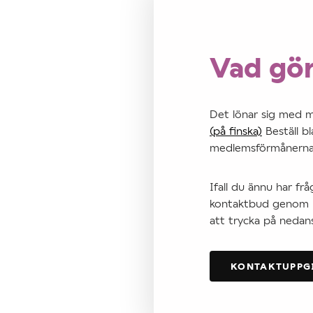
Vad gör
Det lönar sig med 
(på finska)
Beställ b
medlemsförmånerna
Ifall du ännu har fr
kontaktbud genom ne
att trycka på neda
KONTAKTUPPG