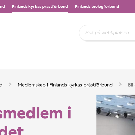
und
Finlands kyrkas prästförbund
Finlands teologförbund
›
›
nd
Medlemskap i Finlands kyrkas prästförbund
Bli
vsmedlem i
det