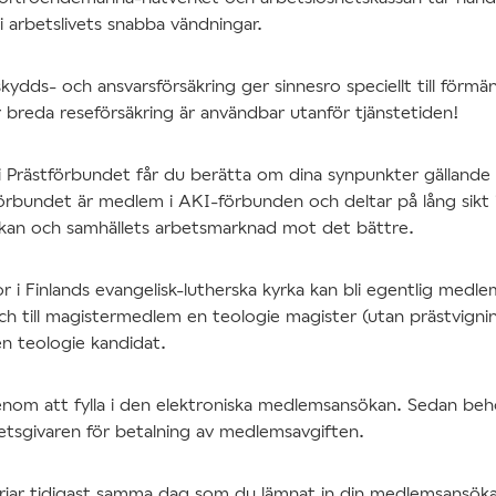
 arbetslivets snabba vändningar.
skydds- och ansvarsförsäkring ger sinnesro speciellt till förmä
 breda reseförsäkring är användbar utanför tjänstetiden!
 Prästförbundet får du berätta om dina synpunkter gällande 
förbundet är medlem i AKI-förbunden och deltar på lång sikt i
rkan och samhällets arbetsmarknad mot det bättre.
or i Finlands evangelisk-lutherska kyrka kan bli egentlig medle
ch till magistermedlem en teologie magister (utan prästvign
 teologie kandidat.
nom att fylla i den elektroniska medlemsansökan. Sedan be
rbetsgivaren för betalning av medlemsavgiften.
jar tidigast samma dag som du lämnat in din medlemsansök