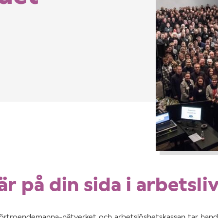
r på din sida i arbetsli
förtroendemanna-nätverket och arbetslöshetskassan tar han