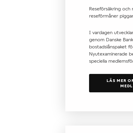
Reseförsäkring och
reseförmåner piggar
I vardagen utveckla
genom Danske Banks
bostadslånspaket f
Nyutexaminerade b
speciella medlemsf
LÄS MER O
MED