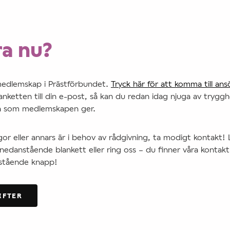
a nu?
medlemskap i Prästförbundet.
Tryck här för att komma till an
lanketten till din e-post, så kan du redan idag njuga av trygg
 som medlemskapen ger.
ågor eller annars är i behov av rådgivning, ta modigt kontakt!
danstående blankett eller ring oss – du finner våra konta
nstående knapp!
IFTER