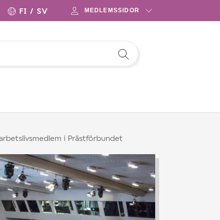
FI
SV
MEDLEMSSIDOR
 arbetslivsmedlem i Prästförbundet