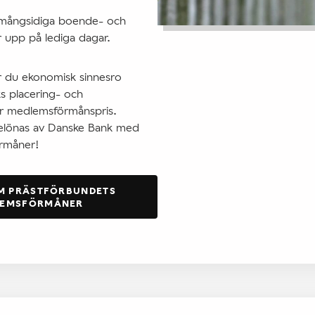
 mångsidiga boende- och
 upp på lediga dagar.
r du ekonomisk sinnesro
 placering- och
ör medlemsförmånspris.
elönas av Danske Bank med
örmåner!
M PRÄSTFÖRBUNDETS
LEMSFÖRMÅNER