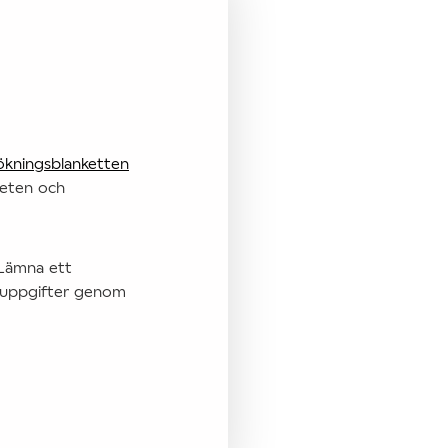
sökningsblanketten
heten och
 Lämna ett
ktuppgifter genom