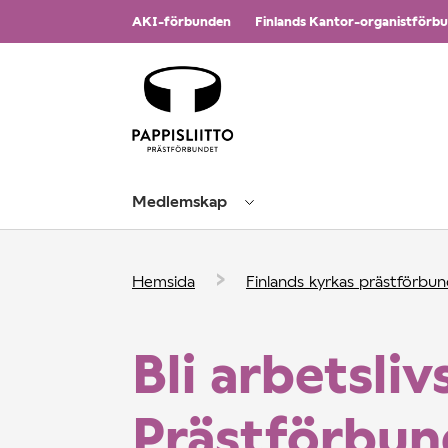
Bläddra
AKI-förbunden
Finlands Kantor-organistförb
till
innehåll
Medlemskap
›
Hemsida
Finlands kyrkas prästförbu
Bli arbetsli
Prästförbun