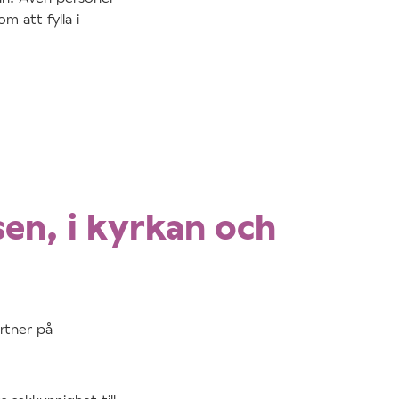
m att fylla i
sen, i kyrkan och
rtner på