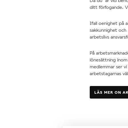
Då du är vid behov
ditt förfogande. 
Ifall oenighet på 
sakkunnighet och r
arbetslivs ansvars
På arbetsmarknades
lönesättning inom 
medlemmar ser vi t
arbetstagarnas vä
LÄS MER ON A