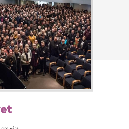
vet
d om våra