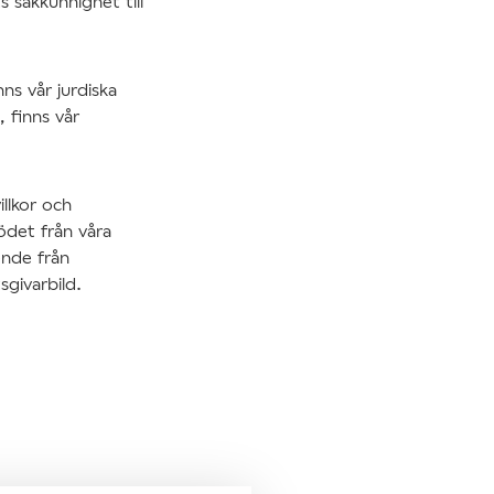
 sakkunnighet till
ns vår jurdiska
, finns vår
llkor och
ödet från våra
ende från
givarbild.