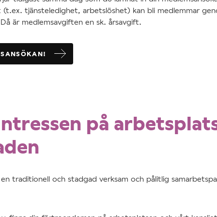
t (t.ex. tjänsteledighet, arbetslöshet) kan bli medlemmar geno
å är medlemsavgiften en sk. årsavgift.
MSANSÖKAN!
intressen på arbetsplat
aden
en traditionell och stadgad verksam och pålitlig samarbetspa