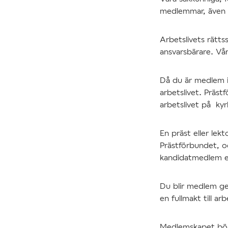
medlemmar, även i
Arbetslivets rätts
ansvarsbärare. Vår
Då du är medlem i
arbetslivet. Präst
arbetslivet på ky
En präst eller lekt
Prästförbundet, o
kandidatmedlem en
Du blir medlem ge
en fullmakt till a
Medlemskapet bör