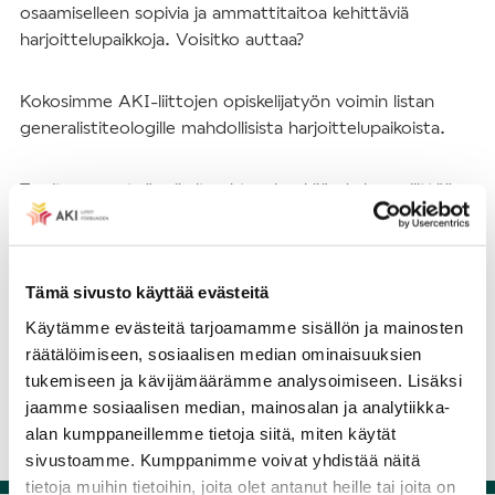
osaamiselleen sopivia ja ammattitaitoa kehittäviä
harjoittelupaikkoja. Voisitko auttaa?
Kokosimme AKI-liittojen opiskelijatyön voimin listan
generalistiteologille mahdollisista harjoittelupaikoista.
Tarvitsemme työpaikalta yhteyshenkilön ja luvan liittää
työpaikkasi listalle. Osallistuminen ei velvoita mihinkään
ja työpaikan voi poistaa listalta asiasta ilmoittamalla!
Tämä sivusto käyttää evästeitä
Voit ilmoittaa työpaikkasi generalistiteologin
Käytämme evästeitä tarjoamamme sisällön ja mainosten
harkkapankkiin
tällä lomakkeella
.
räätälöimiseen, sosiaalisen median ominaisuuksien
tukemiseen ja kävijämäärämme analysoimiseen. Lisäksi
ILMOITTAUDU HARKKAPANKKIIN TÄSTÄ!
jaamme sosiaalisen median, mainosalan ja analytiikka-
alan kumppaneillemme tietoja siitä, miten käytät
sivustoamme. Kumppanimme voivat yhdistää näitä
tietoja muihin tietoihin, joita olet antanut heille tai joita on