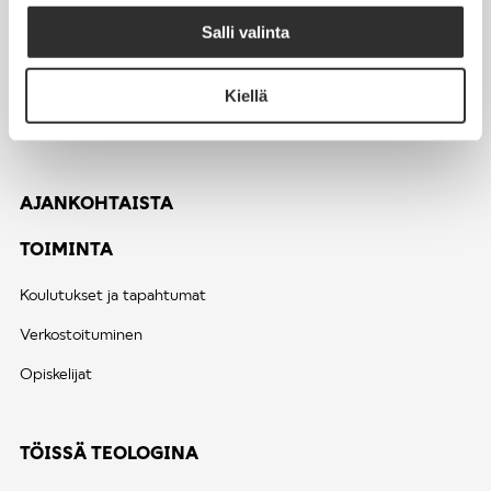
Jäsenedut
Salli valinta
Jäsenmaksut
Jäsentietojen muutos
Kiellä
Usein kysytyt kysymykset ja valtakirja
AJANKOHTAISTA
TOIMINTA
Koulutukset ja tapahtumat
Verkostoituminen
Opiskelijat
TÖISSÄ TEOLOGINA