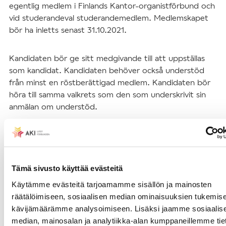
egentlig medlem i Finlands Kantor-organistförbund och
vid studerandeval studerandemedlem. Medlemskapet
bör ha inletts senast 31.10.2021.
Kandidaten bör ge sitt medgivande till att uppställas
som kandidat. Kandidaten behöver också understöd
från minst en röstberättigad medlem. Kandidaten bör
höra till samma valkrets som den som underskrivit sin
anmälan om understöd.
De understödande
Medlemmen behöver för sin kandidatur understöd från
minst en röstberättigad medlem. Den understödande
Tämä sivusto käyttää evästeitä
bör höra till samma valkrets som kandidaten.
Käytämme evästeitä tarjoamamme sisällön ja mainosten
räätälöimiseen, sosiaalisen median ominaisuuksien tukemise
En medlem får vid kandidatuppställningen understöda
kävijämäärämme analysoimiseen. Lisäksi jaamme sosiaalis
högst två valbara medlemmar.
median, mainosalan ja analytiikka-alan kumppaneillemme tie