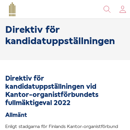
Bläddra
till
›
›
Hemsida
Finlands Kantor-organistförbund
Dir
innehåll
Direktiv för
kandidatuppställningen
Direktiv för
kandidatuppställningen vid
Kantor-organistförbundets
fullmäktigeval 2022
Allmänt
Enligt stadgarna för Finlands Kantor-organistförbund