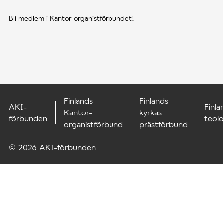
Bli medlem i Kantor-organistförbundet!
Finlands
Finlands
AKI-
Finla
Kantor-
kyrkas
förbunden
teol
organistförbund
prästförbund
© 2026 AKI-förbunden