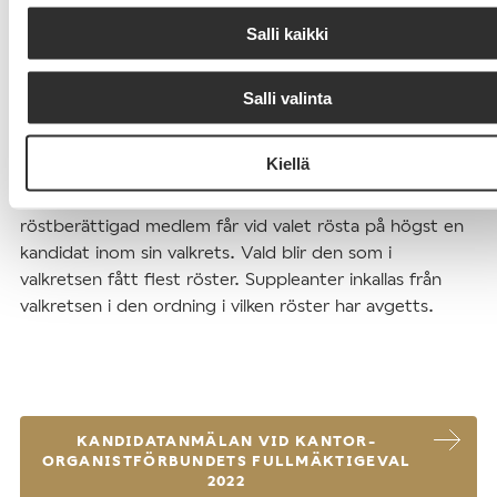
Salli kaikki
Val i januari-februari 2022
Val till fullmäktige förrättas i januari-februari 2022. Valet
Salli valinta
är direkt och hemligt och det förrättas elektroniskt.
Gällande röstningen ges särskilda direktiv i januari 2022.
Kiellä
Vid valet tillämpas valsättet för majoritetsval. Varje
röstberättigad medlem får vid valet rösta på högst en
kandidat inom sin valkrets. Vald blir den som i
valkretsen fått flest röster. Suppleanter inkallas från
valkretsen i den ordning i vilken röster har avgetts.
KANDIDATANMÄLAN VID KANTOR-
ORGANISTFÖRBUNDETS FULLMÄKTIGEVAL
2022