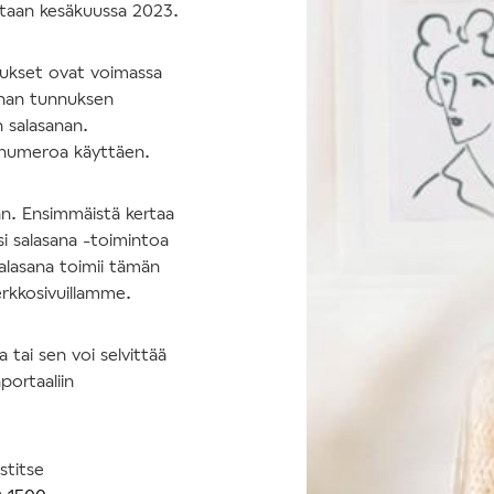
tetaan kesäkuussa 2023.
nukset ovat voimassa
nhan tunnuksen
n salasanan.
nnumeroa käyttäen.
an. Ensimmäistä kertaa
si salasana -toimintoa
salasana toimii tämän
erkkosivuillamme.
tai sen voi selvittää
portaaliin
stitse