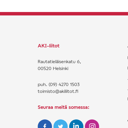
AKI-liitot
Rautatieläisenkatu 6,
00520 Helsinki
puh. (09) 4270 1503
toimisto@akiliitot.fi
Seuraa meitä somessa: