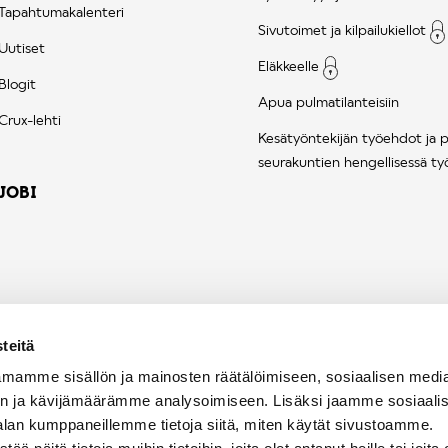
Tapahtumakalenteri
Sivutoimet ja kilpailukiellot
Uutiset
Eläkkeelle
Blogit
Apua pulmatilanteisiin
Crux-lehti
Kesätyöntekijän työehdot ja 
seurakuntien hengellisessä ty
JOBI
teitä
mamme sisällön ja mainosten räätälöimiseen, sosiaalisen medi
n ja kävijämäärämme analysoimiseen. Lisäksi jaamme sosiaali
alan kumppaneillemme tietoja siitä, miten käytät sivustoamme.