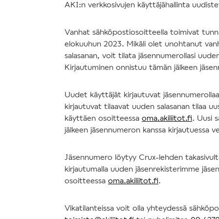
AKI:n verkkosivujen käyttäjähallinta uudis
Vanhat sähköpostiosoitteella toimivat tun
elokuuhun 2023. Mikäli olet unohtanut va
salasanan, voit tilata jäsennumerollasi uude
Kirjautuminen onnistuu tämän jälkeen jäse
Uudet käyttäjät kirjautuvat jäsennumerolla
kirjautuvat tilaavat uuden salasanan tilaa uu
käyttäen osoitteessa
oma.akiliitot.fi
. Uusi 
jälkeen jäsennumeron kanssa kirjautuessa v
Jäsennumero löytyy Crux-lehden takasivulta 
kirjautumalla uuden jäsenrekisterimme jäsen
osoitteessa
oma.akiliitot.fi
.
Vikatilanteissa voit olla yhteydessä sähköpo