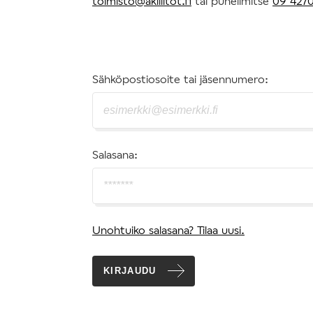
toimisto@akiliitot.fi
tai puhelimitse
09 4270
Sähköpostiosoite tai jäsennumero:
Salasana:
Unohtuiko salasana? Tilaa uusi.
KIRJAUDU