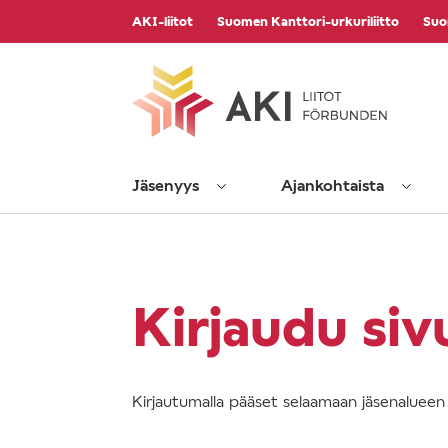
Vieritä
AKI-liitot
Suomen Kanttori-urkuriliitto
Suo
sisältöön
Jäsenyys
Ajankohtaista
Kirjaudu siv
Kirjautumalla pääset selaamaan jäsenalueen s