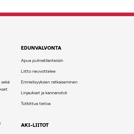
EDUNVALVONTA
Apua pulmatilanteisiin
Liitto neuvottelee
 sekä
Erimielisyyksien ratkaiseminen
kset
Linjaukset ja kannanotot
Tutkittua tietoa
AKI-LIITOT