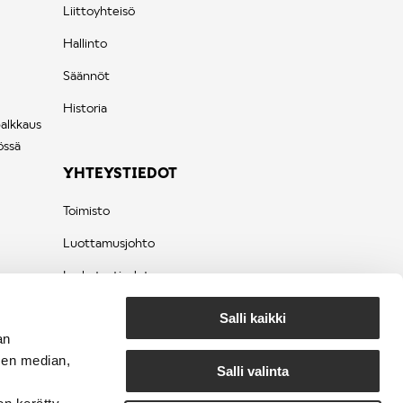
Liittoyhteisö
Hallinto
Säännöt
Historia
palkkaus
össä
YHTEYSTIEDOT
Toimisto
Luottamusjohto
Laskutustiedot
Tietosuojaseloste
Salli kaikki
an
sen median,
Salli valinta