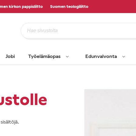
men kirkon pappisliitto
Suomen teologiliitto
Jobi
Työelämäopas
Edunvalvonta
ustolle
isältöjä.