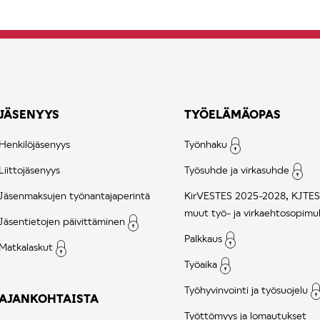
JÄSENYYS
TYÖELÄMÄOPAS
Henkilöjäsenyys
Työnhaku
Liittojäsenyys
Työsuhde ja virkasuhde
Jäsenmaksujen työnantajaperintä
KirVESTES 2025-2028, KJTES
muut työ- ja virkaehtosopimu
Jäsentietojen päivittäminen
Palkkaus
Matkalaskut
Työaika
Työhyvinvointi ja työsuojelu
AJANKOHTAISTA
Työttömyys ja lomautukset