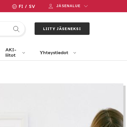
FI
SV
JÄSENALUE
LIITY JÄSENEKSI
AKI-
Yhteystiedot
liitot