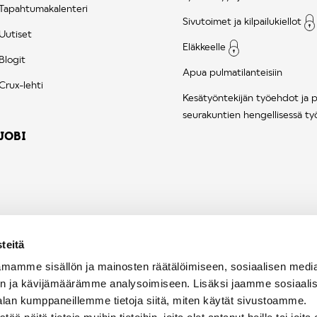
Tapahtumakalenteri
Sivutoimet ja kilpailukiellot
Uutiset
Eläkkeelle
Blogit
Apua pulmatilanteisiin
Crux-lehti
Kesätyöntekijän työehdot ja 
seurakuntien hengellisessä ty
JOBI
teitä
mamme sisällön ja mainosten räätälöimiseen, sosiaalisen medi
n ja kävijämäärämme analysoimiseen. Lisäksi jaamme sosiaali
alan kumppaneillemme tietoja siitä, miten käytät sivustoamme.