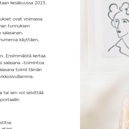
tetaan kesäkuussa 2023.
nukset ovat voimassa
nhan tunnuksen
n salasanan.
nnumeroa käyttäen.
an. Ensimmäistä kertaa
si salasana -toimintoa
salasana toimii tämän
erkkosivuillamme.
tai sen voi selvittää
portaaliin
stitse