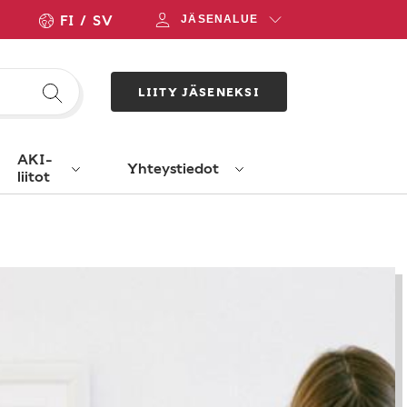
FI
SV
JÄSENALUE
LIITY JÄSENEKSI
AKI-
Yhteystiedot
liitot