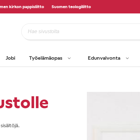
men kirkon pappisliitto
Suomen teologiliitto
Jobi
Työelämäopas
Edunvalvonta
ustolle
isältöjä.