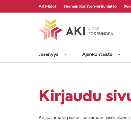
Vieritä
AKI-liitot
Suomen Kanttori-urkuriliitto
Suo
sisältöön
Jäsenyys
Ajankohtaista
Kirjaudu siv
Kirjautumalla pääset selaamaan jäsenalueen s