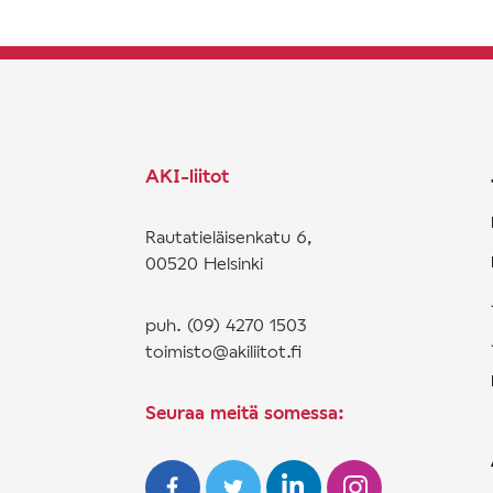
AKI-liitot
Rautatieläisenkatu 6,
00520 Helsinki
puh. (09) 4270 1503
toimisto@akiliitot.fi
Seuraa meitä somessa: