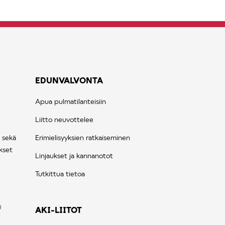
EDUNVALVONTA
Apua pulmatilanteisiin
Liitto neuvottelee
 sekä
Erimielisyyksien ratkaiseminen
kset
Linjaukset ja kannanotot
Tutkittua tietoa
AKI-LIITOT