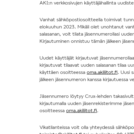
AKI:n verkkosivujen käyttäjähallinta uudis
Vanhat sähköpostiosoitteella toimivat tun
elokuuhun 2023. Mikäli olet unohtanut va
salasanan, voit tilata jäsennumerollasi uude
Kirjautuminen onnistuu tämän jälkeen jäse
Uudet käyttäjät kirjautuvat jäsennumerolla
kirjautuvat tilaavat uuden salasanan tilaa uu
käyttäen osoitteessa
oma.akiliitot.fi
. Uusi 
jälkeen jäsennumeron kanssa kirjautuessa v
Jäsennumero löytyy Crux-lehden takasivulta 
kirjautumalla uuden jäsenrekisterimme jäsen
osoitteessa
oma.akiliitot.fi
.
Vikatilanteissa voit olla yhteydessä sähköpo