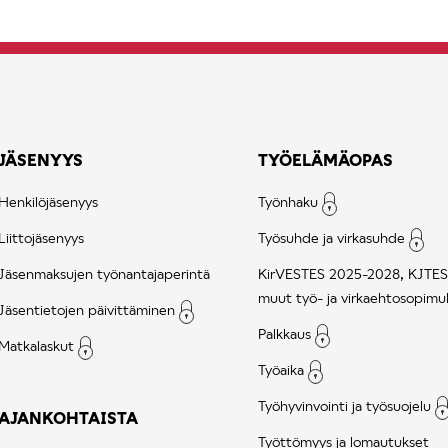
JÄSENYYS
TYÖELÄMÄOPAS
Henkilöjäsenyys
Työnhaku
Liittojäsenyys
Työsuhde ja virkasuhde
Jäsenmaksujen työnantajaperintä
KirVESTES 2025-2028, KJTES
muut työ- ja virkaehtosopimu
Jäsentietojen päivittäminen
Palkkaus
Matkalaskut
Työaika
Työhyvinvointi ja työsuojelu
AJANKOHTAISTA
Työttömyys ja lomautukset