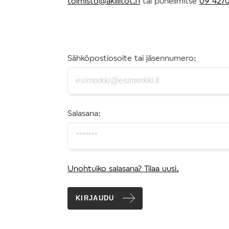
toimisto@akiliitot.fi
tai puhelimitse
09 4270
Sähköpostiosoite tai jäsennumero:
Salasana:
Unohtuiko salasana? Tilaa uusi.
KIRJAUDU