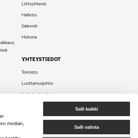
Liittoyhteisö
Hallinto
Säännöt
Historia
palkkaus
össä
YHTEYSTIEDOT
Toimisto
Luottamusjohto
Laskutustiedot
Tietosuojaseloste
Salli kaikki
an
sen median,
Salli valinta