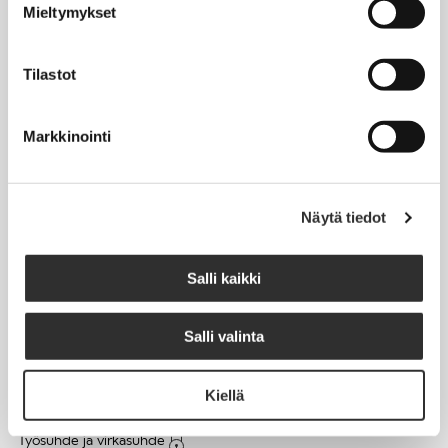
Mieltymykset
Matkalaskut
Tilastot
AJANKOHTAISTA
Markkinointi
Tapahtumakalenteri
Uutiset
Blogit
Näytä tiedot
Crux-lehti
Salli kaikki
JOBI
Salli valinta
TYÖELÄMÄOPAS
Kiellä
Työnhaku
Työsuhde ja virkasuhde