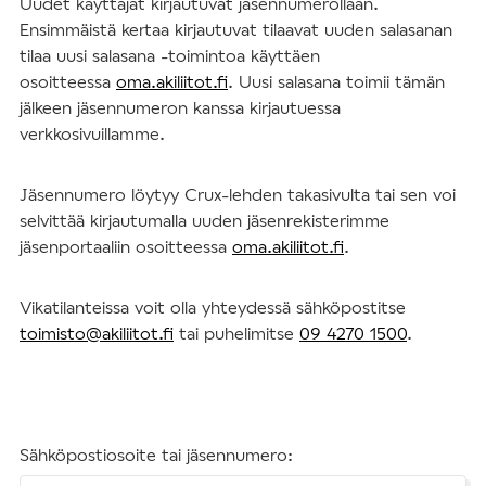
Uudet käyttäjät kirjautuvat jäsennumerollaan.
Ensimmäistä kertaa kirjautuvat tilaavat uuden salasanan
tilaa uusi salasana -toimintoa käyttäen
osoitteessa
oma.akiliitot.fi
. Uusi salasana toimii tämän
jälkeen jäsennumeron kanssa kirjautuessa
verkkosivuillamme.
Jäsennumero löytyy Crux-lehden takasivulta tai sen voi
selvittää kirjautumalla uuden jäsenrekisterimme
jäsenportaaliin osoitteessa
oma.akiliitot.fi
.
Vikatilanteissa voit olla yhteydessä sähköpostitse
toimisto@akiliitot.fi
tai puhelimitse
09 4270 1500
.
Sähköpostiosoite tai jäsennumero: