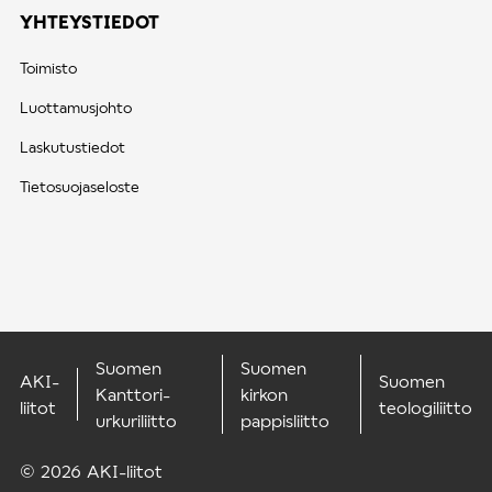
YHTEYSTIEDOT
Toimisto
Luottamusjohto
Laskutustiedot
Tietosuojaseloste
Suomen
Suomen
AKI-
Suomen
Kanttori-
kirkon
liitot
teologiliitto
urkuriliitto
pappisliitto
© 2026 AKI-liitot