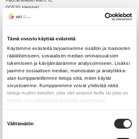
00520 Helsinki
puh. (09) 4270 1503
toimisto@akiliitot.fi
Tämä sivusto käyttää evästeitä
Käytämme evästeitä tarjoamamme sisällön ja mainosten
Seuraa meitä somessa:
räätälöimiseen, sosiaalisen median ominaisuuksien
tukemiseen ja kävijämäärämme analysoimiseen. Lisäksi
jaamme sosiaalisen median, mainosalan ja analytiikka-
alan kumppaneillemme tietoja siitä, miten käytät
sivustoamme. Kumppanimme voivat yhdistää näitä
JÄSENYYS
tietoja muihin tietoihin, joita olet antanut heille tai joita on
kerätty, kun olet käyttänyt heidän palvelujaan.
Henkilöjäsenyys
Liittojäsenyys
Suostumuksen
Välttämätön
Jäsenmaksujen työnantajaperintä
valinta
Jäsentietojen päivittäminen