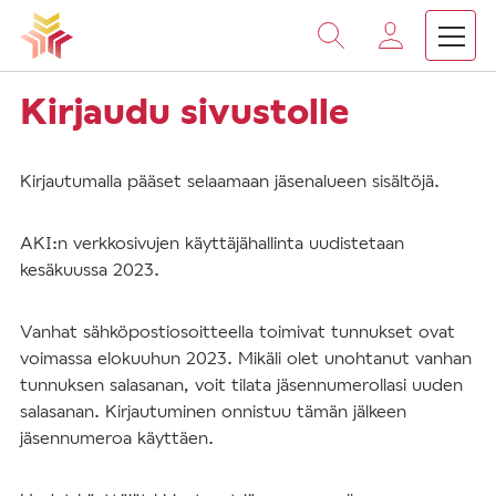
Vieritä
sisältöön
Kirjaudu sivustolle
Kirjautumalla pääset selaamaan jäsenalueen sisältöjä.
AKI:n verkkosivujen käyttäjähallinta uudistetaan
kesäkuussa 2023.
Vanhat sähköpostiosoitteella toimivat tunnukset ovat
voimassa elokuuhun 2023. Mikäli olet unohtanut vanhan
tunnuksen salasanan, voit tilata jäsennumerollasi uuden
salasanan. Kirjautuminen onnistuu tämän jälkeen
jäsennumeroa käyttäen.