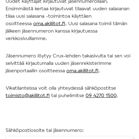
Uudet käyttäjät kirjautuvat jäsennumerollaan.
Ensimmäistä kertaa kirjautuvat tilaavat uuden salasanan
tilaa uusi salasana -toimintoa käyttäen
osoitteessa
oma.akiliitot.fi
. Uusi salasana toimii tämän
jälkeen jäsennumeron kanssa kirjautuessa
verkkosivuillamme.
Jäsennumero löytyy Crux-lehden takasivulta tai sen voi
selvittää kirjautumalla uuden jäsenrekisterimme
jäsenportaaliin osoitteessa
oma.akiliitot.fi
.
Vikatilanteissa voit olla yhteydessä sähköpostitse
toimisto@akiliitot.fi
tai puhelimitse
09 4270 1500
.
Sähköpostiosoite tai jäsennumero: