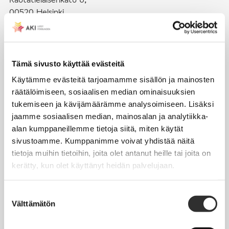
00520 Helsinki
puh. (09) 4270 1503
toimisto@akiliitot.fi
Tämä sivusto käyttää evästeitä
Käytämme evästeitä tarjoamamme sisällön ja mainosten
Seuraa meitä somessa:
räätälöimiseen, sosiaalisen median ominaisuuksien
tukemiseen ja kävijämäärämme analysoimiseen. Lisäksi
jaamme sosiaalisen median, mainosalan ja analytiikka-
alan kumppaneillemme tietoja siitä, miten käytät
sivustoamme. Kumppanimme voivat yhdistää näitä
JÄSENYYS
tietoja muihin tietoihin, joita olet antanut heille tai joita on
kerätty, kun olet käyttänyt heidän palvelujaan.
Henkilöjäsenyys
Liittojäsenyys
Suostumuksen
Välttämätön
Jäsenmaksujen työnantajaperintä
valinta
Jäsentietojen päivittäminen