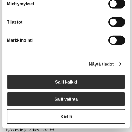
Mieltymykset
Matkalaskut
Tilastot
AJANKOHTAISTA
Markkinointi
Tapahtumakalenteri
Uutiset
Blogit
Näytä tiedot
Crux-lehti
Salli kaikki
JOBI
Salli valinta
TYÖELÄMÄOPAS
Kiellä
Työnhaku
Työsuhde ja virkasuhde