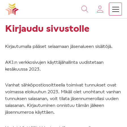
Vieritä
sisältöön
Kirjaudu sivustolle
Kirjautumalla pääset selaamaan jäsenalueen sisältöjä.
AKI:n verkkosivujen käyttäjähallinta uudistetaan
kesäkuussa 2023.
Vanhat sähköpostiosoitteella toimivat tunnukset ovat
voimassa elokuuhun 2023. Mikäli olet unohtanut vanhan
tunnuksen salasanan, voit tilata jäsennumerollasi uuden
salasanan. Kirjautuminen onnistuu tämän jälkeen
jäsennumeroa käyttäen.