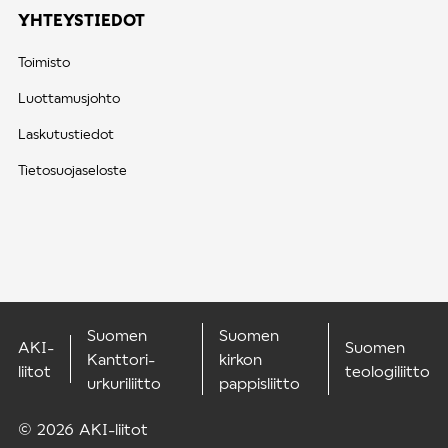
YHTEYSTIEDOT
Toimisto
Luottamusjohto
Laskutustiedot
Tietosuojaseloste
Suomen
Suomen
AKI-
Suomen
Kanttori-
kirkon
liitot
teologiliitto
urkuriliitto
pappisliitto
© 2026 AKI-liitot