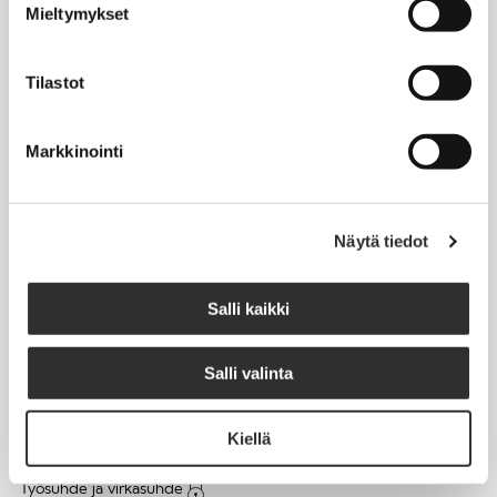
Mieltymykset
Matkalaskut
Tilastot
AJANKOHTAISTA
Markkinointi
Tapahtumakalenteri
Uutiset
Blogit
Näytä tiedot
Crux-lehti
Salli kaikki
JOBI
Salli valinta
TYÖELÄMÄOPAS
Kiellä
Työnhaku
Työsuhde ja virkasuhde