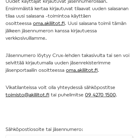
Uudet käyttäjät kirjautuvat jäsennumerollaan.
Ensimmäistä kertaa kirjautuvat tilaavat uuden salasanan
tilaa uusi salasana -toimintoa käyttäen
osoitteessa
oma.akiliitot.fi
. Uusi salasana toimii tämän
jälkeen jäsennumeron kanssa kirjautuessa
verkkosivuillamme.
Jäsennumero löytyy Crux-lehden takasivulta tai sen voi
selvittää kirjautumalla uuden jäsenrekisterimme
jäsenportaaliin osoitteessa
oma.akiliitot.fi
.
Vikatilanteissa voit olla yhteydessä sähköpostitse
toimisto@akiliitot.fi
tai puhelimitse
09 4270 1500
.
Sähköpostiosoite tai jäsennumero: