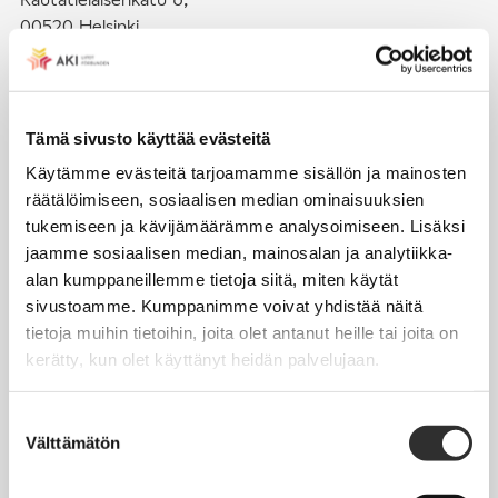
00520 Helsinki
puh. (09) 4270 1503
toimisto@akiliitot.fi
Tämä sivusto käyttää evästeitä
Käytämme evästeitä tarjoamamme sisällön ja mainosten
Seuraa meitä somessa:
räätälöimiseen, sosiaalisen median ominaisuuksien
tukemiseen ja kävijämäärämme analysoimiseen. Lisäksi
jaamme sosiaalisen median, mainosalan ja analytiikka-
alan kumppaneillemme tietoja siitä, miten käytät
sivustoamme. Kumppanimme voivat yhdistää näitä
JÄSENYYS
tietoja muihin tietoihin, joita olet antanut heille tai joita on
kerätty, kun olet käyttänyt heidän palvelujaan.
Henkilöjäsenyys
Liittojäsenyys
Suostumuksen
Välttämätön
Jäsenmaksujen työnantajaperintä
valinta
Jäsentietojen päivittäminen