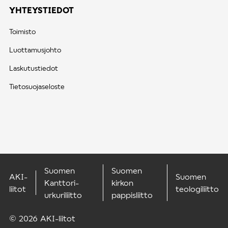
YHTEYSTIEDOT
Toimisto
Luottamusjohto
Laskutustiedot
Tietosuojaseloste
Suomen
Suomen
AKI-
Suomen
Kanttori-
kirkon
liitot
teologiliitto
urkuriliitto
pappisliitto
© 2026 AKI-liitot