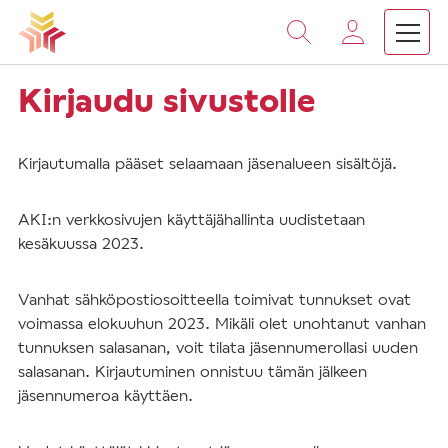
Vieritä
sisältöön
Kirjaudu sivustolle
Kirjautumalla pääset selaamaan jäsenalueen sisältöjä.
AKI:n verkkosivujen käyttäjähallinta uudistetaan
kesäkuussa 2023.
Vanhat sähköpostiosoitteella toimivat tunnukset ovat
voimassa elokuuhun 2023. Mikäli olet unohtanut vanhan
tunnuksen salasanan, voit tilata jäsennumerollasi uuden
salasanan. Kirjautuminen onnistuu tämän jälkeen
jäsennumeroa käyttäen.