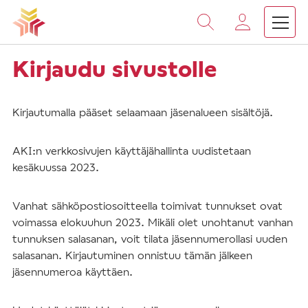
Vieritä
sisältöön
Kirjaudu sivustolle
Kirjautumalla pääset selaamaan jäsenalueen sisältöjä.
AKI:n verkkosivujen käyttäjähallinta uudistetaan
kesäkuussa 2023.
Vanhat sähköpostiosoitteella toimivat tunnukset ovat
voimassa elokuuhun 2023. Mikäli olet unohtanut vanhan
tunnuksen salasanan, voit tilata jäsennumerollasi uuden
salasanan. Kirjautuminen onnistuu tämän jälkeen
jäsennumeroa käyttäen.