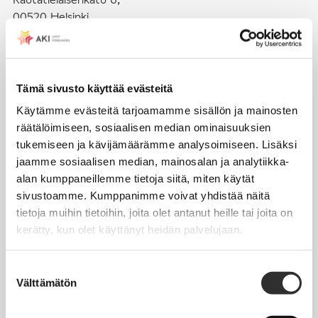
00520 Helsinki
puh. (09) 4270 1503
toimisto@akiliitot.fi
Tämä sivusto käyttää evästeitä
Käytämme evästeitä tarjoamamme sisällön ja mainosten
Seuraa meitä somessa:
räätälöimiseen, sosiaalisen median ominaisuuksien
tukemiseen ja kävijämäärämme analysoimiseen. Lisäksi
jaamme sosiaalisen median, mainosalan ja analytiikka-
alan kumppaneillemme tietoja siitä, miten käytät
sivustoamme. Kumppanimme voivat yhdistää näitä
JÄSENYYS
tietoja muihin tietoihin, joita olet antanut heille tai joita on
kerätty, kun olet käyttänyt heidän palvelujaan.
Henkilöjäsenyys
Liittojäsenyys
Suostumuksen
Välttämätön
Jäsenmaksujen työnantajaperintä
valinta
Jäsentietojen päivittäminen