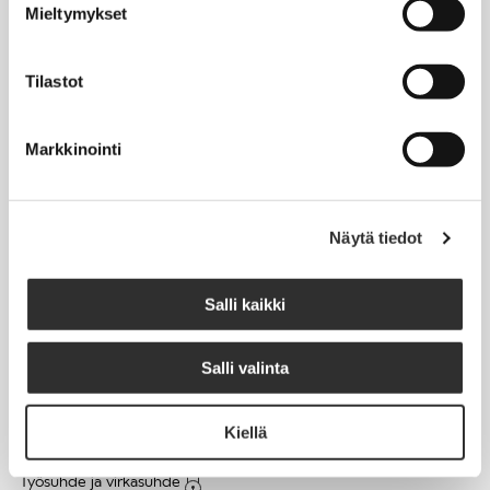
Mieltymykset
Matkalaskut
Tilastot
AJANKOHTAISTA
Markkinointi
Tapahtumakalenteri
Uutiset
Blogit
Näytä tiedot
Crux-lehti
Salli kaikki
JOBI
Salli valinta
TYÖELÄMÄOPAS
Kiellä
Työnhaku
Työsuhde ja virkasuhde