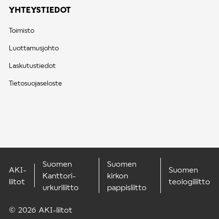
YHTEYSTIEDOT
Toimisto
Luottamusjohto
Laskutustiedot
Tietosuojaseloste
Suomen
Suomen
AKI-
Suomen
Kanttori-
kirkon
liitot
teologiliitto
urkuriliitto
pappisliitto
© 2026 AKI-liitot