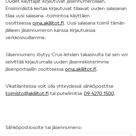
Uudet käyttäjät kirjautuvat jäsennumerollaan.
Ensimmäistä kertaa kirjautuvat tilaavat uuden salasanan
tilaa uusi salasana -toimintoa käyttäen
osoitteessa
oma.akiliitot.fi
. Uusi salasana toimii tämän
jälkeen jäsennumeron kanssa kirjautuessa
verkkosivuillamme.
Jäsennumero löytyy Crux-lehden takasivulta tai sen voi
selvittää kirjautumalla uuden jäsenrekisterimme
jäsenportaaliin osoitteessa
oma.akiliitot.fi
.
Vikatilanteissa voit olla yhteydessä sähköpostitse
toimisto@akiliitot.fi
tai puhelimitse
09 4270 1500
.
Sähköpostiosoite tai jäsennumero: