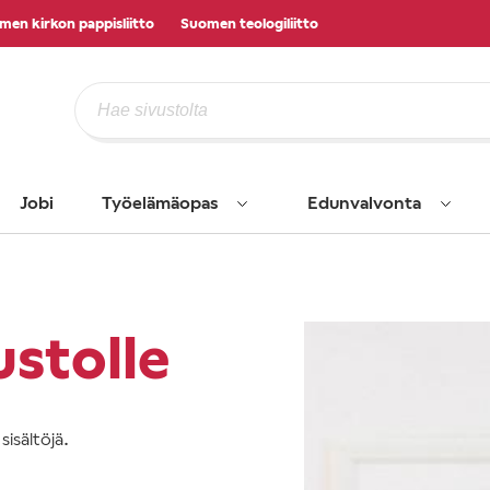
men kirkon pappisliitto
Suomen teologiliitto
Jobi
Työelämäopas
Edunvalvonta
ustolle
isältöjä.