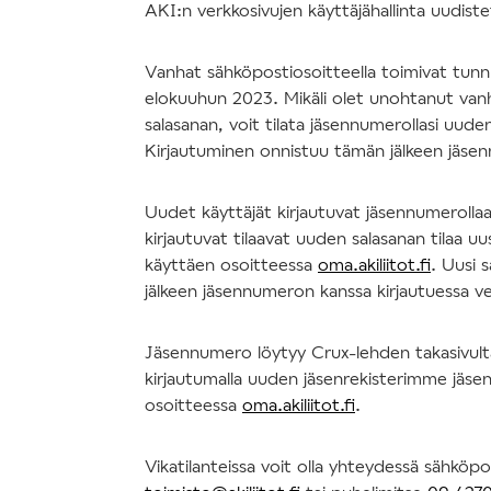
AKI:n verkkosivujen käyttäjähallinta uudis
Vanhat sähköpostiosoitteella toimivat tun
elokuuhun 2023. Mikäli olet unohtanut va
salasanan, voit tilata jäsennumerollasi uude
Kirjautuminen onnistuu tämän jälkeen jäse
Uudet käyttäjät kirjautuvat jäsennumerolla
kirjautuvat tilaavat uuden salasanan tilaa uu
käyttäen osoitteessa
oma.akiliitot.fi
. Uusi 
jälkeen jäsennumeron kanssa kirjautuessa v
Jäsennumero löytyy Crux-lehden takasivulta 
kirjautumalla uuden jäsenrekisterimme jäsen
osoitteessa
oma.akiliitot.fi
.
Vikatilanteissa voit olla yhteydessä sähköpo