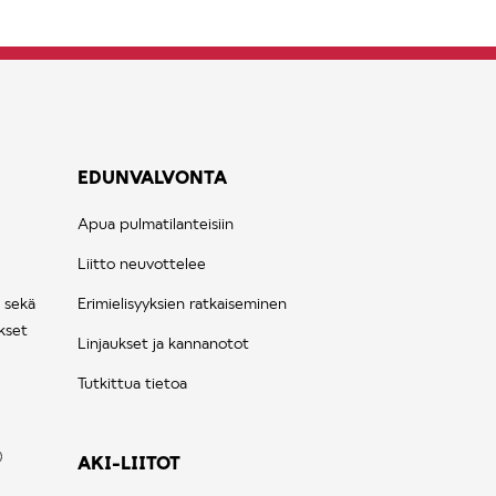
EDUNVALVONTA
Apua pulmatilanteisiin
Liitto neuvottelee
 sekä
Erimielisyyksien ratkaiseminen
kset
Linjaukset ja kannanotot
Tutkittua tietoa
AKI-LIITOT