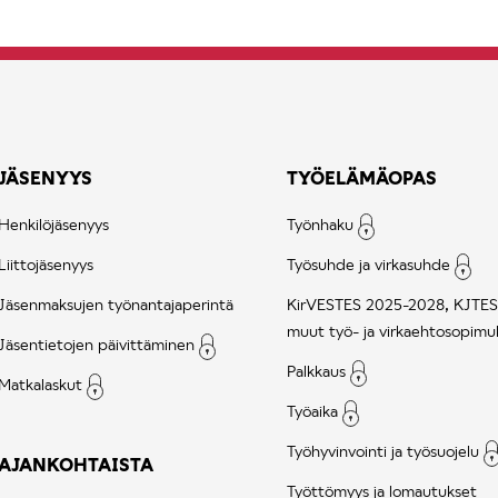
JÄSENYYS
TYÖELÄMÄOPAS
Henkilöjäsenyys
Työnhaku
Liittojäsenyys
Työsuhde ja virkasuhde
Jäsenmaksujen työnantajaperintä
KirVESTES 2025-2028, KJTES
muut työ- ja virkaehtosopimu
Jäsentietojen päivittäminen
Palkkaus
Matkalaskut
Työaika
Työhyvinvointi ja työsuojelu
AJANKOHTAISTA
Työttömyys ja lomautukset