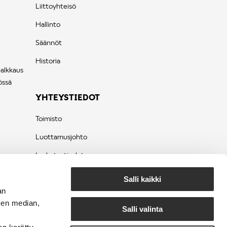
Liittoyhteisö
Hallinto
Säännöt
Historia
palkkaus
össä
YHTEYSTIEDOT
Toimisto
Luottamusjohto
Laskutustiedot
Tietosuojaseloste
Salli kaikki
an
sen median,
Salli valinta