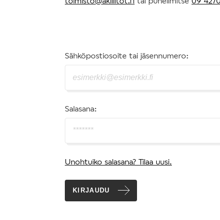
toimisto@akiliitot.fi
tai puhelimitse
09 4270
Sähköpostiosoite tai jäsennumero:
Salasana:
Unohtuiko salasana? Tilaa uusi.
KIRJAUDU