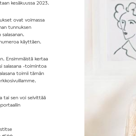
tetaan kesäkuussa 2023.
nukset ovat voimassa
nhan tunnuksen
n salasanan.
nnumeroa käyttäen.
an. Ensimmäistä kertaa
si salasana -toimintoa
salasana toimii tämän
erkkosivuillamme.
tai sen voi selvittää
portaaliin
stitse