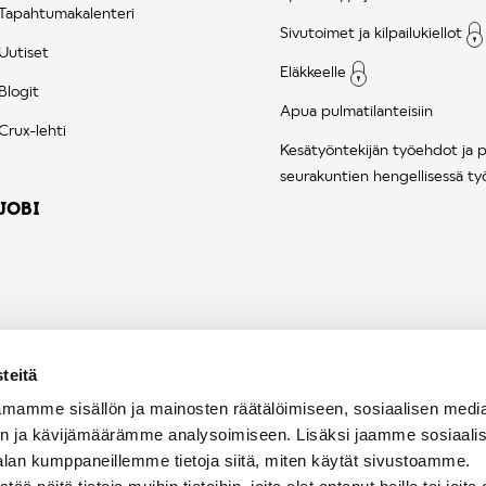
Tapahtumakalenteri
Sivutoimet ja kilpailukiellot
Uutiset
Eläkkeelle
Blogit
Apua pulmatilanteisiin
Crux-lehti
Kesätyöntekijän työehdot ja 
seurakuntien hengellisessä ty
JOBI
teitä
mamme sisällön ja mainosten räätälöimiseen, sosiaalisen medi
n ja kävijämäärämme analysoimiseen. Lisäksi jaamme sosiaali
alan kumppaneillemme tietoja siitä, miten käytät sivustoamme.