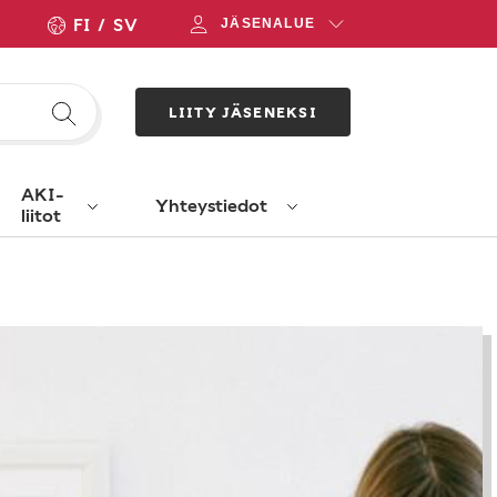
FI
SV
JÄSENALUE
LIITY JÄSENEKSI
AKI-
Yhteystiedot
liitot