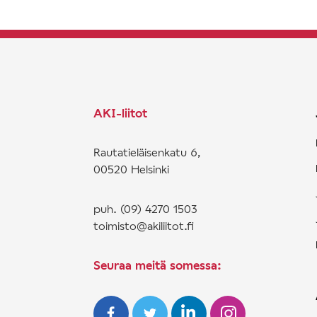
AKI-liitot
Rautatieläisenkatu 6,
00520 Helsinki
puh. (09) 4270 1503
toimisto@akiliitot.fi
Seuraa meitä somessa: