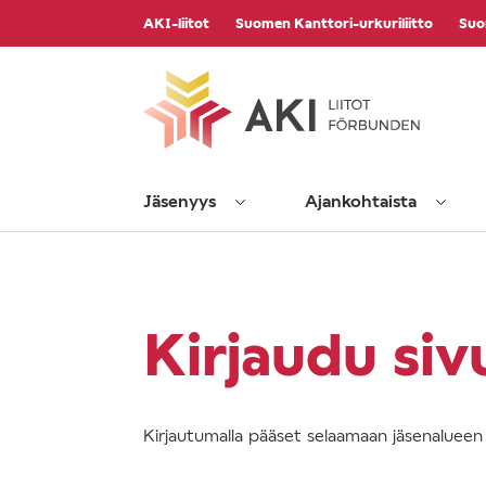
Vieritä
AKI-liitot
Suomen Kanttori-urkuriliitto
Suo
sisältöön
Jäsenyys
Ajankohtaista
Kirjaudu siv
Kirjautumalla pääset selaamaan jäsenalueen s