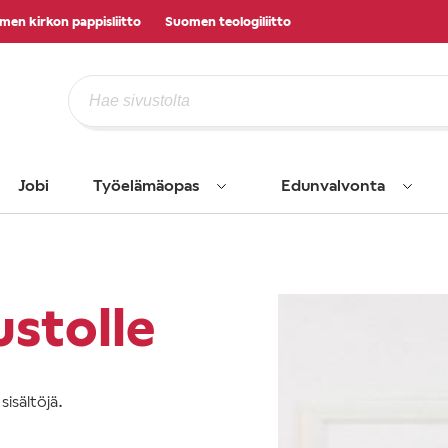
men kirkon pappisliitto
Suomen teologiliitto
Jobi
Työelämäopas
Edunvalvonta
ustolle
isältöjä.