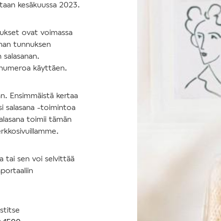
tetaan kesäkuussa 2023.
nukset ovat voimassa
nhan tunnuksen
n salasanan.
nnumeroa käyttäen.
an. Ensimmäistä kertaa
si salasana -toimintoa
salasana toimii tämän
erkkosivuillamme.
tai sen voi selvittää
portaaliin
stitse