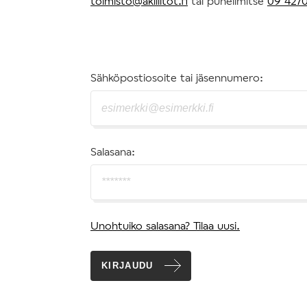
toimisto@akiliitot.fi
tai puhelimitse
09 4270
Sähköpostiosoite tai jäsennumero:
Salasana:
Unohtuiko salasana? Tilaa uusi.
KIRJAUDU