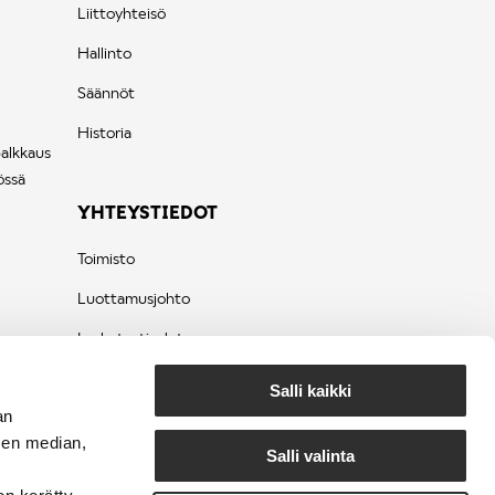
Liittoyhteisö
Hallinto
Säännöt
Historia
palkkaus
össä
YHTEYSTIEDOT
Toimisto
Luottamusjohto
Laskutustiedot
Tietosuojaseloste
Salli kaikki
an
sen median,
Salli valinta