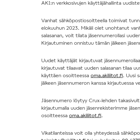
AKI:n verkkosivujen käyttäjähallinta uudis
Vanhat sähköpostiosoitteella toimivat tun
elokuuhun 2023. Mikäli olet unohtanut va
salasanan, voit tilata jäsennumerollasi uude
Kirjautuminen onnistuu tämän jälkeen jäse
Uudet käyttäjät kirjautuvat jäsennumerolla
kirjautuvat tilaavat uuden salasanan tilaa uu
käyttäen osoitteessa
oma.akiliitot.fi
. Uusi 
jälkeen jäsennumeron kanssa kirjautuessa v
Jäsennumero löytyy Crux-lehden takasivulta 
kirjautumalla uuden jäsenrekisterimme jäsen
osoitteessa
oma.akiliitot.fi
.
Vikatilanteissa voit olla yhteydessä sähköpo