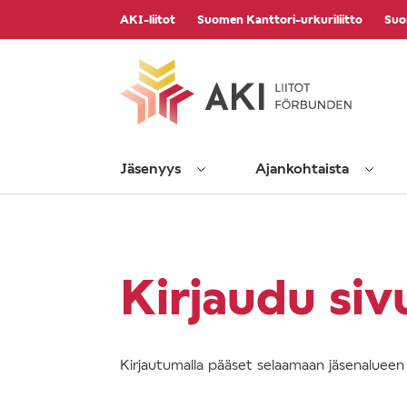
Vieritä
AKI-liitot
Suomen Kanttori-urkuriliitto
Suo
sisältöön
Jäsenyys
Ajankohtaista
Kirjaudu siv
Kirjautumalla pääset selaamaan jäsenalueen s