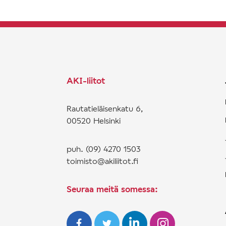
AKI-liitot
Rautatieläisenkatu 6,
00520 Helsinki
puh. (09) 4270 1503
toimisto@akiliitot.fi
Seuraa meitä somessa: