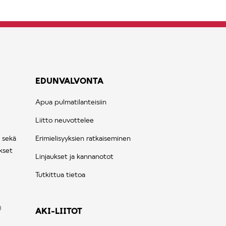
EDUNVALVONTA
Apua pulmatilanteisiin
Liitto neuvottelee
 sekä
Erimielisyyksien ratkaiseminen
kset
Linjaukset ja kannanotot
Tutkittua tietoa
AKI-LIITOT