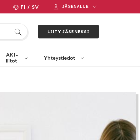
FI
SV
JÄSENALUE
LIITY JÄSENEKSI
AKI-
Yhteystiedot
liitot