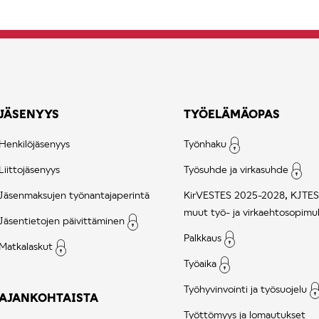
JÄSENYYS
TYÖELÄMÄOPAS
Henkilöjäsenyys
Työnhaku
Liittojäsenyys
Työsuhde ja virkasuhde
Jäsenmaksujen työnantajaperintä
KirVESTES 2025-2028, KJTES
muut työ- ja virkaehtosopimu
Jäsentietojen päivittäminen
Palkkaus
Matkalaskut
Työaika
Työhyvinvointi ja työsuojelu
AJANKOHTAISTA
Työttömyys ja lomautukset