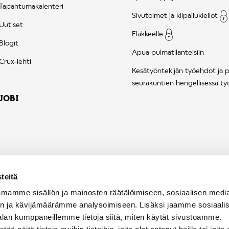
Tapahtumakalenteri
Sivutoimet ja kilpailukiellot
Uutiset
Eläkkeelle
Blogit
Apua pulmatilanteisiin
Crux-lehti
Kesätyöntekijän työehdot ja 
seurakuntien hengellisessä ty
JOBI
teitä
mamme sisällön ja mainosten räätälöimiseen, sosiaalisen medi
n ja kävijämäärämme analysoimiseen. Lisäksi jaamme sosiaali
alan kumppaneillemme tietoja siitä, miten käytät sivustoamme.