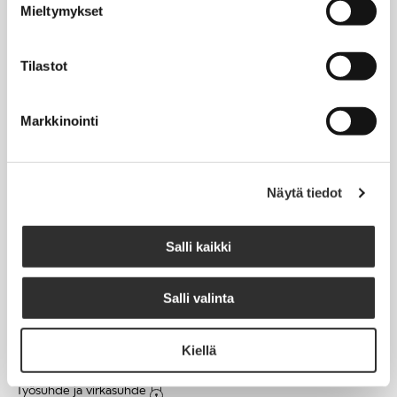
Mieltymykset
Matkalaskut
Tilastot
AJANKOHTAISTA
Markkinointi
Tapahtumakalenteri
Uutiset
Blogit
Näytä tiedot
Crux-lehti
Salli kaikki
JOBI
Salli valinta
TYÖELÄMÄOPAS
Kiellä
Työnhaku
Työsuhde ja virkasuhde