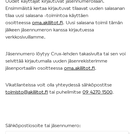
Uudet käyttäjät kirjautuvat jäsennumerollaan.
Ensimmäistä kertaa kirjautuvat tilaavat uuden salasanan
tilaa uusi salasana -toimintoa käyttäen
osoitteessa
oma.akiliitot.fi
. Uusi salasana toimii tämän
jälkeen jäsennumeron kanssa kirjautuessa
verkkosivuillamme.
Jäsennumero löytyy Crux-lehden takasivulta tai sen voi
selvittää kirjautumalla uuden jäsenrekisterimme
jäsenportaaliin osoitteessa
oma.akiliitot.fi
.
Vikatilanteissa voit olla yhteydessä sähköpostitse
toimisto@akiliitot.fi
tai puhelimitse
09 4270 1500
.
Sähköpostiosoite tai jäsennumero: