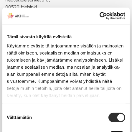
00520 Helsinki
puh. (09) 4270 1503
toimisto@akiliitot.fi
Tämä sivusto käyttää evästeitä
Käytämme evästeitä tarjoamamme sisällön ja mainosten
Seuraa meitä somessa:
räätälöimiseen, sosiaalisen median ominaisuuksien
tukemiseen ja kävijämäärämme analysoimiseen. Lisäksi
jaamme sosiaalisen median, mainosalan ja analytiikka-
alan kumppaneillemme tietoja siitä, miten käytät
sivustoamme. Kumppanimme voivat yhdistää näitä
JÄSENYYS
tietoja muihin tietoihin, joita olet antanut heille tai joita on
kerätty, kun olet käyttänyt heidän palvelujaan.
Henkilöjäsenyys
Liittojäsenyys
Suostumuksen
Välttämätön
Jäsenmaksujen työnantajaperintä
valinta
Jäsentietojen päivittäminen