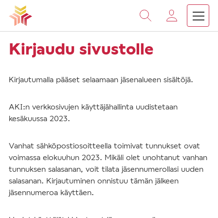
Vieritä
sisältöön
Kirjaudu sivustolle
Kirjautumalla pääset selaamaan jäsenalueen sisältöjä.
AKI:n verkkosivujen käyttäjähallinta uudistetaan
kesäkuussa 2023.
Vanhat sähköpostiosoitteella toimivat tunnukset ovat
voimassa elokuuhun 2023. Mikäli olet unohtanut vanhan
tunnuksen salasanan, voit tilata jäsennumerollasi uuden
salasanan. Kirjautuminen onnistuu tämän jälkeen
jäsennumeroa käyttäen.