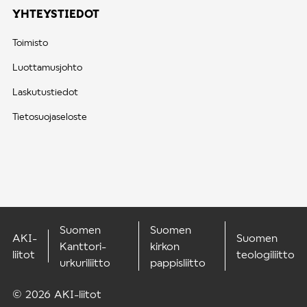
YHTEYSTIEDOT
Toimisto
Luottamusjohto
Laskutustiedot
Tietosuojaseloste
Suomen
Suomen
AKI-
Suomen
Kanttori-
kirkon
liitot
teologiliitto
urkuriliitto
pappisliitto
© 2026 AKI-liitot